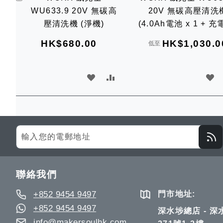
入
WU633.9 20V 無碳高
20V 無碳高壓清洗
購
物
壓清洗機 (淨機)
(4.0Ah電池 x 1 + 充
車
HK$680.00
HK$1,030.0
低至
加
加
加
入
入
入
願
比
願
望
較
望
Sign
Up
清
清
for
單
單
Our
聯絡我們
Newsletter:
+852 9454 9497
門市地址:
+852 9454 9497
深水埗總店 - 
info@makersoulhk.com