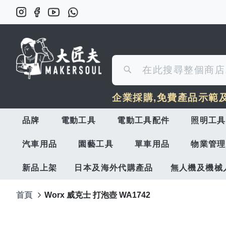
搜
搜
尋
企業採購,免費產品示範
尋
品牌
電動工具
電動工具配件
照明工具
汽車用品
園藝工具
單車用品
物業管理
新品上架
日本及海外代購產品
無人機及機械
首頁
Worx 威克士 打泡壺 WA1742
Skip
to