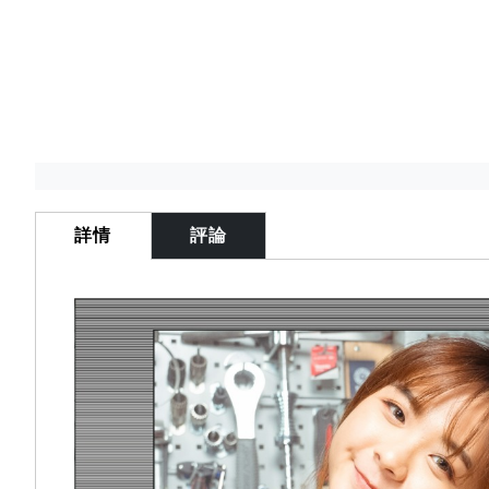
Skip
to
the
詳情
評論
beginning
of
the
images
gallery