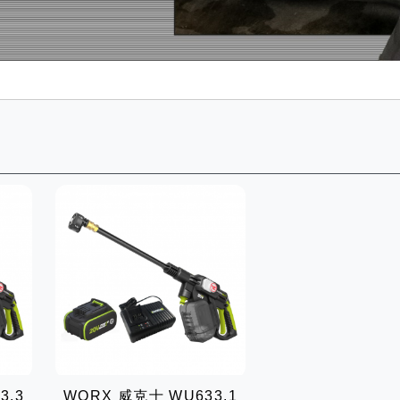
3.3
WORX 威克士 WU633.1