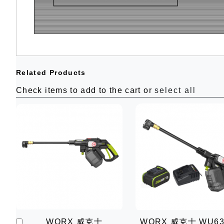
Related Products
Check items to add to the cart or
select all
加
WORX 威克士
WORX 威克士 WU63