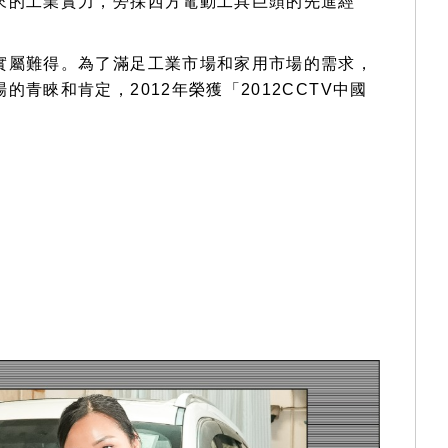
來的工業實力，旁採西方電動工具巨頭的先進經
實屬難得。為了滿足工業市場和家用市場的需求，
睞和肯定，2012年榮獲「2012CCTV中國