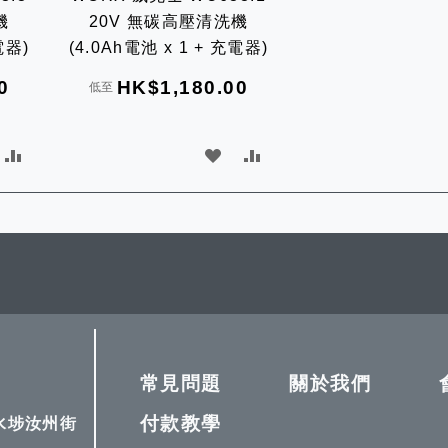
機
20V 無碳高壓清洗機
電器)
(4.0Ah電池 x 1 + 充電器)
0
HK$1,180.00
低至
加
加
加
入
入
入
比
願
比
較
望
較
清
單
常見問題
關於我們
付款教學
深水埗汝州街