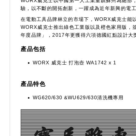
WORX威克士以中國第一大工業重鎮蘇州為總部
驗，以不斷的開拓創新，一躍成為近年新興的電
在電動工具品牌林立的市場下，WORX威克士能
WORX威克士推出綠色工業版以及橙色家用版，並
年度品牌」，2017年更獲得六項德國紅點設計大獎（Red
產品包括
WORX 威克士 打泡壺 WA1742 x 1
產品特色
WG620/630 &WU629/630清洗機專用