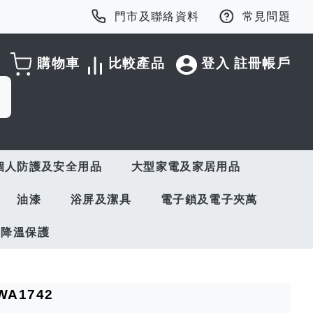
門市及聯絡資料
常見問題
購物車
比較產品
登入
註冊帳戶
個人防護及安全用品
大型家電及家居用品
油漆
浴屏及潔具
電子鎖及電子夾萬
與降溫保護
WA1742