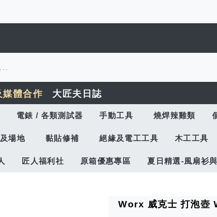
及媒體合作
大匠夫日誌
電錶 / 各類測試器
手動工具
燒焊辣雞類
及場地
黏貼修補
絕緣及電工工具
木工工具
人
匠人福利社
原箱優惠專區
夏日精選-風扇衫
Worx 威克士 打泡壺 