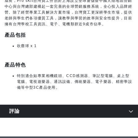
成長，Pro’sKit台灣寶工分別於上海設立全球倉儲暨中國大陸地區營銷
中心與台灣總部建構起一套完善的全球營銷服務系統，全心投入品牌經
營。除了經營專業工具解決方案市場，台灣寶工更深耕學生市場，提供
老師與學生們各項優質工具，讓教學與學習的效率與安全性提升，目前
擁有台灣學校工具資訊、電子、電機類群近9成市佔率。
產品包括
吹塵球 x 1
產品特色
特別適合如專業相機鏡頭、CCD感測器、筆記型電腦、桌上型
電腦、電視遊樂器、通訊設備、傳統樂器、電子樂器、精密學設
備等中型3C產品使用。
評論