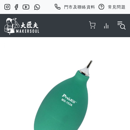
門市及聯絡資料
常見問題
Toggle Nav
Skip
to
the
end
of
the
images
gallery