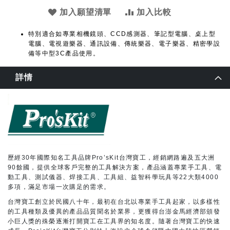
加入願望清單
加入比較
特別適合如專業相機鏡頭、CCD感測器、筆記型電腦、桌上型
電腦、電視遊樂器、通訊設備、傳統樂器、電子樂器、精密學設
備等中型3C產品使用。
詳情
歷經30年國際知名工具品牌Pro’sKit台灣寶工，經銷網路遍及五大洲
90餘國，提供全球客戶完整的工具解決方案，產品涵蓋專業手工具、電
動工具、測試儀器、焊接工具、工具組、益智科學玩具等22大類4000
多項，滿足市場一次購足的需求。
台灣寶工創立於民國八十年，最初在台北以專業手工具起家，以多樣性
的工具種類及優異的產品品質聞名於業界，更獲得台澎金馬經濟部頒發
小巨人獎的殊榮逐漸打開寶工在工具界的知名度。隨著台灣寶工的快速