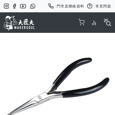
門市及聯絡資料
常見問題
Toggle Nav
Skip
to
the
end
of
the
images
gallery