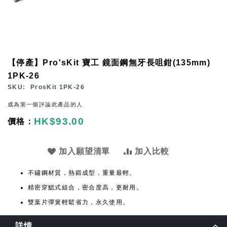
Skip
【停產】Pro'sKit 寶工 鏡面鋼無牙長咀鉗(135mm)
to
1PK-26
the
SKU
ProsKit 1PK-26
beginning
成為第一個評論此產品的人
of
HK$93.00
the
images
gallery
加入願望清單
加入比較
不鏽鋼材質，熱鍛成型，重量最輕。
精密穿鰓式組合，密合度高，更耐用。
雙葉片彈簧輕鬆省力，永久使用。
詳情