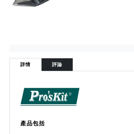
Skip
to
the
詳情
評論
beginning
of
the
images
gallery
產品包括