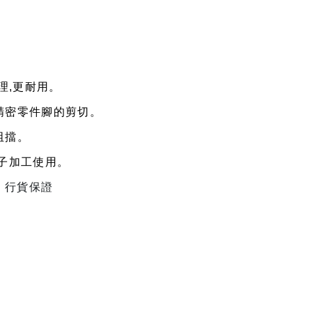
理,更耐用。
精密零件腳的剪切。
阻擋。
子加工使用。
商，行貨保證