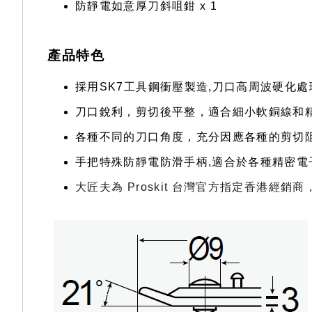
防靜電如意厚刀斜咀鉗 x 1
產品特色
採用SK7工具鋼衝壓製造,刀口高周波硬化處
刀口銳利，剪切後平整，適合細小軟銅線和
各種不同的刀口角度，充分因應各種的剪切
手把特殊防靜電防滑手柄,適合於各種精密電
大匠夫為 Proskit 台灣官方指定香港經銷