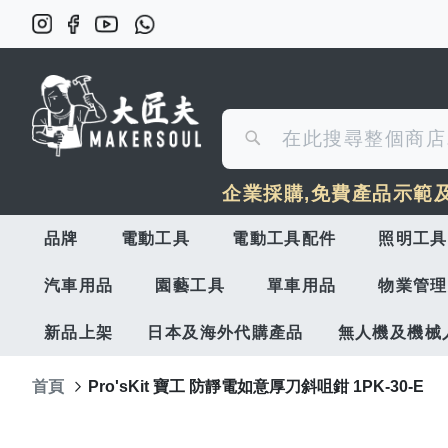
搜
搜
尋
企業採購,免費產品示範
尋
品牌
電動工具
電動工具配件
照明工具
汽車用品
園藝工具
單車用品
物業管理
新品上架
日本及海外代購產品
無人機及機械
首頁
Pro'sKit 寶工 防靜電如意厚刀斜咀鉗 1PK-30-E
Skip
to