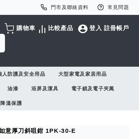
門市及聯絡資料
常見問題
購物車
比較產品
登入
註冊帳戶
個人防護及安全用品
大型家電及家居用品
油漆
浴屏及潔具
電子鎖及電子夾萬
與降溫保護
電如意厚刀斜咀鉗 1PK-30-E