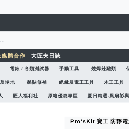
及媒體合作
大匠夫日誌
電錶 / 各類測試器
手動工具
燒焊辣雞類
及場地
黏貼修補
絕緣及電工工具
木工工具
人
匠人福利社
原箱優惠專區
夏日精選-風扇衫
Pro'sKit 寶工 防靜