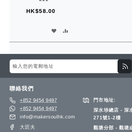
車
HK$58.00
加
加
入
入
願
比
望
較
Sign
Up
清
for
單
Our
聯絡我們
Newsletter:
+852 9454 9497
門市地址:
+852 9454 9497
深水埗總店 - 
info@makersoulhk.com
271號1-2樓
大匠夫
觀塘分部 - 觀塘