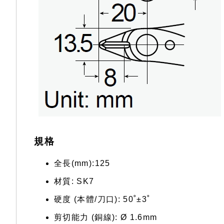
規格
全長(mm):125
材質: SK7
硬度 (本體/刀口): 50˚±3˚
剪切能力 (銅線): Ø 1.6mm