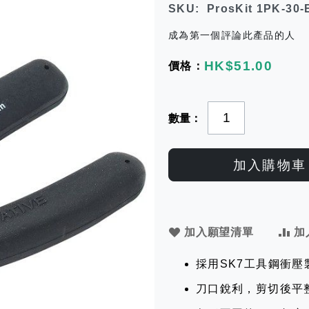
SKU
ProsKit 1PK-30-
成為第一個評論此產品的人
HK$51.00
數量
加入購物車
加入願望清單
加
採用SK7工具鋼衝壓
刀口銳利，剪切後平