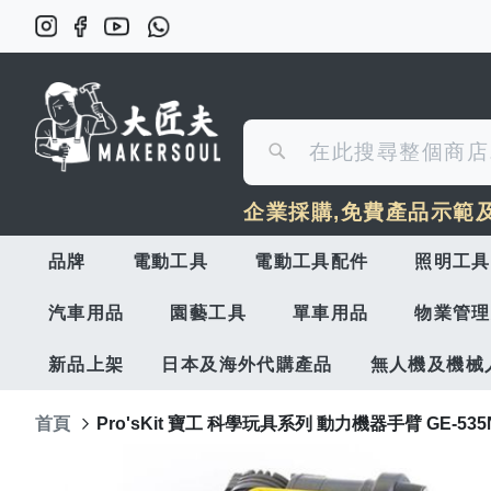
搜
搜
尋
企業採購,免費產品示範
尋
品牌
電動工具
電動工具配件
照明工具
汽車用品
園藝工具
單車用品
物業管理
新品上架
日本及海外代購產品
無人機及機械
首頁
Pro'sKit 寶工 科學玩具系列 動力機器手臂 GE-535
Skip
to