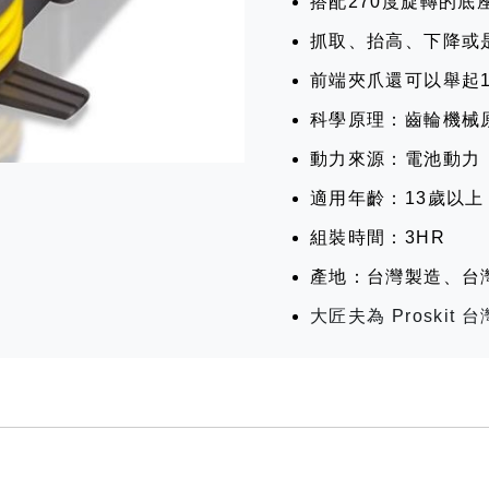
搭配270度旋轉的底
抓取、抬高、下降或
前端夾爪還可以舉起1
科學原理：齒輪機械
動力來源：電池動力
適用年齡：13歲以上
組裝時間：3HR
產地：台灣製造、台
大匠夫為 Proski