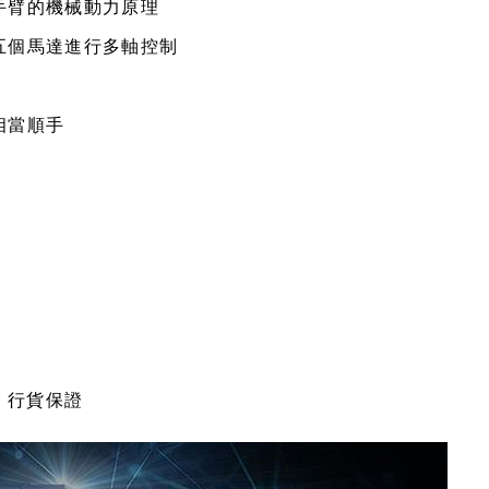
手臂的機械動力原理
五個馬達進行多軸控制
相當順手
商，行貨保證