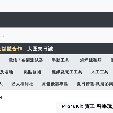
及媒體合作
大匠夫日誌
電錶 / 各類測試器
手動工具
燒焊辣雞類
及場地
黏貼修補
絕緣及電工工具
木工工具
人
匠人福利社
原箱優惠專區
夏日精選-風扇衫
N
Pro'sKit 寶工 科