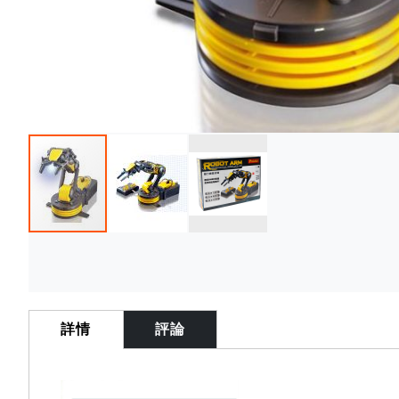
Skip
to
the
beginning
詳情
評論
of
the
images