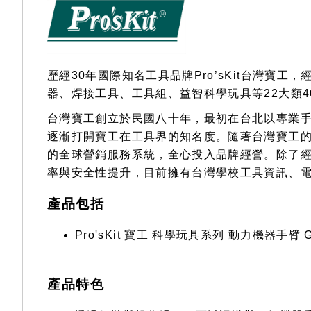
gallery
歷經30年國際知名工具品牌Pro’sKit台灣
器、焊接工具、工具組、益智科學玩具等22大類4
台灣寶工創立於民國八十年，最初在台北以專業
逐漸打開寶工在工具界的知名度。隨著台灣寶工的快
的全球營銷服務系統，全心投入品牌經營。除了
率與安全性提升，目前擁有台灣學校工具資訊、電
產品包括
Pro'sKit 寶工 科學玩具系列 動力機器手臂 G
產品特色