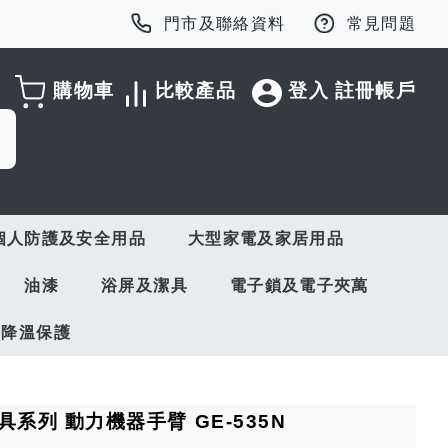
門市及聯絡資料
常見問題
購物車
比較產品
登入
註冊帳戶
個人防護及安全用品
大型家電及家居用品
油漆
浴屏及潔具
電子鎖及電子夾萬
與降溫保護
學玩具系列 動力機器手臂 GE-535N