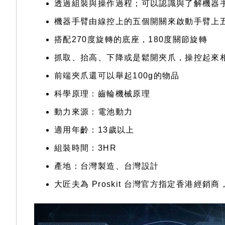
透過組裝與操作過程；可以認識與了解機器
機器手臂由線控上的五個開關來啟動手臂上
搭配270度旋轉的底座，180度關節旋轉
抓取、抬高、下降或是鬆開夾爪，操控起來
前端夾爪還可以舉起100g的物品
科學原理：齒輪機械原理
動力來源：電池動力
適用年齡：13歲以上
組裝時間：3HR
產地：台灣製造、台灣設計
大匠夫為 Proskit 台灣官方指定香港經銷