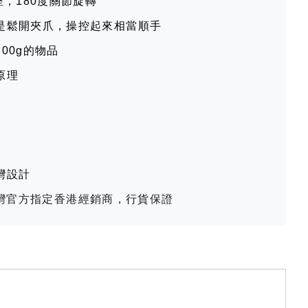
座，180度關節旋轉
是鬆開夾爪，操控起來相當順手
00g的物品
原理
灣設計
t 台灣官方指定香港經銷商，行貨保證