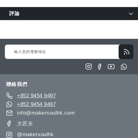
評論
Sign
Up
for
Our
Newsletter:
聯絡我們
+852 9454 9497
+852 9454 9497
info@makersoulhk.com
大匠夫
@makersoulhk