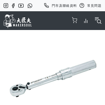
門市及聯絡資料
常見問題
Toggle Nav
Skip
to
the
end
of
the
images
gallery