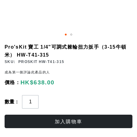
Skip
Pro'sKit 寶工 1/4"可調式棘輪扭力扳手（3-15牛頓
to
米） HW-T41-315
the
SKU
PROSKIT HW-T41-315
beginning
成為第一個評論此產品的人
of
HK$638.00
the
images
gallery
數量
加入購物車