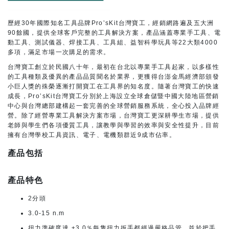
歷經30年國際知名工具品牌Pro’sKit台灣寶工，經銷網路遍及五大洲
90餘國，提供全球客戶完整的工具解決方案，產品涵蓋專業手工具、電
動工具、測試儀器、焊接工具、工具組、益智科學玩具等22大類4000
多項，滿足市場一次購足的需求。
台灣寶工創立於民國八十年，最初在台北以專業手工具起家，以多樣性
的工具種類及優異的產品品質聞名於業界，更獲得台澎金馬經濟部頒發
小巨人獎的殊榮逐漸打開寶工在工具界的知名度。隨著台灣寶工的快速
成長，Pro’sKit台灣寶工分別於上海設立全球倉儲暨中國大陸地區營銷
中心與台灣總部建構起一套完善的全球營銷服務系統，全心投入品牌經
營。除了經營專業工具解決方案市場，台灣寶工更深耕學生市場，提供
老師與學生們各項優質工具，讓教學與學習的效率與安全性提升，目前
擁有台灣學校工具資訊、電子、電機類群近9成市佔率。
產品包括
產品特色
2分頭
3.0-15 n.m
扭力準確度達 ±3.0％每隻扭力扳手都經過嚴格品管，並於把手