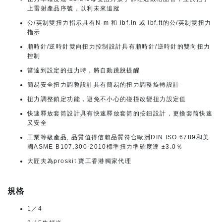
上雷射產品序號，以利未來追蹤
公/英制雙扭力指示具有N-m 和 lbf.in 或 lbf.ft的公/英制雙扭力
指示
順時針/逆時針雙向扭力控制設計具有順時針/逆時針的雙向扭力
控制
當達到設定的扭力時，將自動跳脫提醒
簡易安全扭力調整設計具有簡易的扭力調整旋轉設計
扭力調整鎖定功能，避免不小心的碰撞改變扭力設定值
快速釋放套筒設計具有快速釋放套筒的按鈕設計，更換套筒快速
又安全
工業等級產品, 品質值得信賴品質符合歐洲DIN ISO 6789和美
國ASME B107.300-2010標準扭力準確度達 ±3.0％
大匠夫為proskit 寶工香港獨家代理
規格
1／4