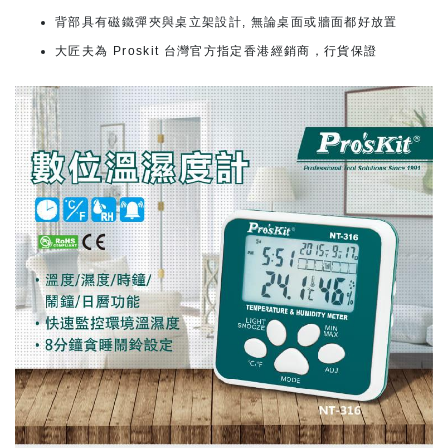
背部具有磁鐵彈夾與桌立架設計, 無論桌面或牆面都好放置
大匠夫為 Proskit 台灣官方指定香港經銷商，行貨保證