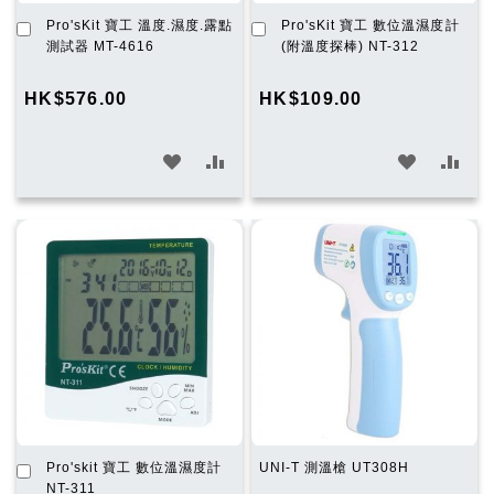
加
加
Pro'sKit 寶工 溫度.濕度.露點
Pro'sKit 寶工 數位溫濕度計
入
入
測試器 MT-4616
(附溫度探棒) NT-312
購
購
物
物
HK$576.00
HK$109.00
車
車
加
加
加
加
入
入
入
入
願
比
願
比
望
較
望
較
清
清
單
單
加
Pro'skit 寶工 數位溫濕度計
UNI-T 測溫槍 UT308H
入
NT-311