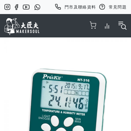
門市及聯絡資料
常見問題
Toggle Nav
Skip
to
the
end
of
the
images
gallery