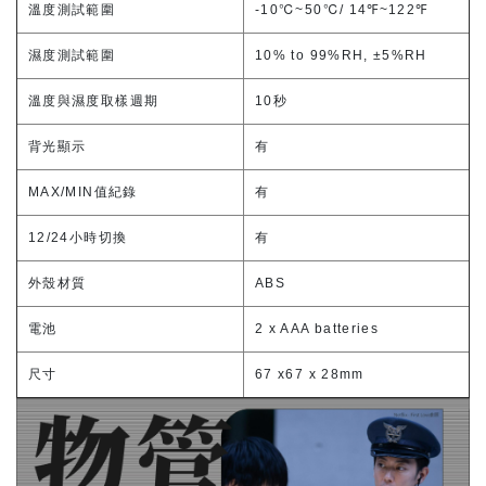
溫度測試範圍
-10℃~50℃/ 14℉~122℉
濕度測試範圍
10% to 99%RH, ±5%RH
溫度與濕度取樣週期
10秒
背光顯示
有
MAX/MIN值紀錄
有
12/24小時切換
有
外殼材質
ABS
電池
2 x AAA batteries
尺寸
67 x67 x 28mm