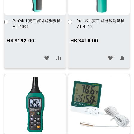
加
加
Pro'sKit 寶工 紅外線測溫槍
Pro'sKit 寶工 紅外線測溫槍
入
入
MT-4606
MT-4612
購
購
物
物
HK$192.00
HK$416.00
車
車
加
加
加
加
入
入
入
入
願
比
願
比
望
較
望
較
清
清
單
單