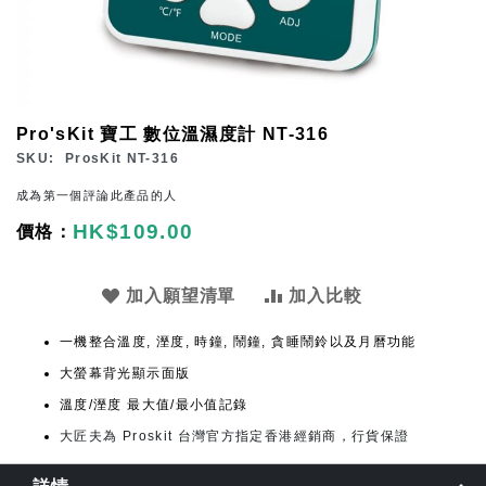
Skip
Pro'sKit 寶工 數位溫濕度計 NT-316
to
SKU
ProsKit NT-316
the
成為第一個評論此產品的人
beginning
HK$109.00
of
the
images
加入願望清單
加入比較
gallery
一機整合溫度, 溼度, 時鐘, 鬧鐘, 貪睡鬧鈴以及月曆功能
大螢幕背光顯示面版
溫度/溼度 最大值/最小值記錄
大匠夫為 Proskit 台灣官方指定香港經銷商，行貨保證