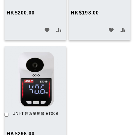
購
物
HK$200.00
HK$198.00
車
加
加
加
加
入
入
入
入
願
比
願
比
望
較
望
較
清
清
單
單
加
UNI-T 體溫量度器 ET30B
入
購
物
HK$298.00