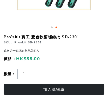
Skip
Pro'skit 寶工 雙色軟柄螺絲批 SD-2301
to
SKU
Proskit SD-2301
the
成為第一個評論此產品的人
beginning
HK$88.00
of
the
images
數量
gallery
加入購物車