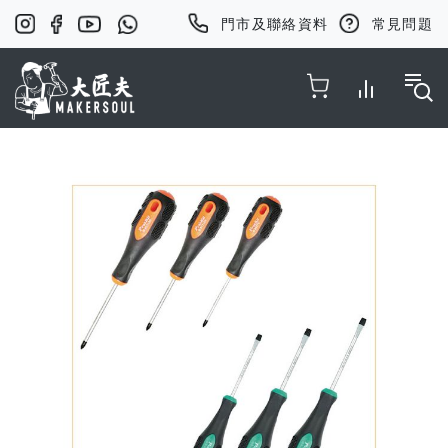
門市及聯絡資料
常見問題
Toggle Nav
Skip
to
the
end
of
the
images
gallery