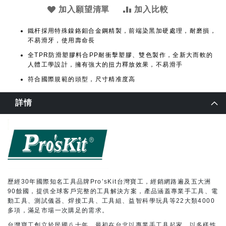
加入願望清單
加入比較
鐵杆採用特殊鎳鉻鉬合金鋼精製，前端染黑加硬處理，耐磨損，
不易滑牙，使用壽命長
全TPR防滑塑膠料合PP耐衝擊塑膠、雙色製作，全新大而軟的
人體工學設計，擁有強大的扭力釋放效果，不易滑手
符合國際規範的頭型，尺寸精准度高
詳情
歷經30年國際知名工具品牌Pro’sKit台灣寶工，經銷網路遍及五大洲
90餘國，提供全球客戶完整的工具解決方案，產品涵蓋專業手工具、電
動工具、測試儀器、焊接工具、工具組、益智科學玩具等22大類4000
多項，滿足市場一次購足的需求。
台灣寶工創立於民國八十年，最初在台北以專業手工具起家，以多樣性