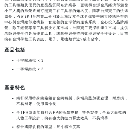
的工具種類及優異的產品品質聞名於業界，更獲得台澎金馬經濟部頒發
小巨人獎的殊榮逐漸打開寶工在工具界的知名度。隨著台灣寶工的快速
成長，Pro’sKit台灣寶工分別於上海設立全球倉儲暨中國大陸地區營銷
中心與台灣總部建構起一套完善的全球營銷服務系統，全心投入品牌經
營。除了經營專業工具解決方案市場，台灣寶工更深耕學生市場，提供
老師與學生們各項優質工具，讓教學與學習的效率與安全性提升，目前
擁有台灣學校工具資訊、電子、電機類群近9成市佔率。
產品包括
十字螺絲批 x 3
一字螺絲批 x 3
產品特色
鐵杆採用特殊鎳鉻鉬合金鋼精製，前端染黑加硬處理，耐磨損，
不易滑牙，使用壽命長
全TPR防滑塑膠料合PP耐衝擊塑膠、雙色製作，全新大而軟的
人體工學設計，擁有強大的扭力釋放效果，不易滑手
符合國際規範的頭型，尺寸精准度高