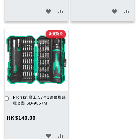
加
加
加
加
入
入
入
入
願
比
願
比
🎬 實測片
望
較
望
較
清
清
單
單
加
Pro'skit 寶工 57合1維修螺絲
入
批套裝 SD-9857M
購
物
HK$140.00
車
加
加