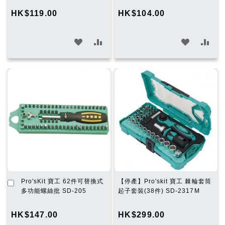
物
物
HK$119.00
HK$104.00
車
車
加
加
加
加
入
入
入
入
願
比
願
比
望
較
望
較
清
清
單
單
加
Pro'sKit 寶工 62件可替換式
【停產】Pro'skit 寶工 棘輪套筒
入
多功能螺絲批 SD-205
起子套裝(38件) SD-2317M
購
物
HK$147.00
HK$299.00
車