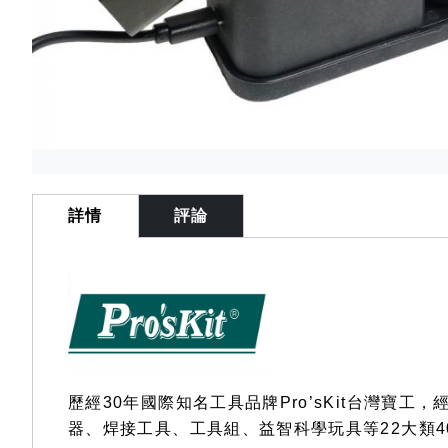
Skip
to
the
詳情
評論
beginning
of
the
images
gallery
歷經30年國際知名工具品牌Pro’sKit台灣
器、焊接工具、工具組、益智科學玩具等22大類4