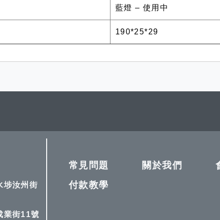
藍燈 – 使用中
190*25*29
常見問題
關於我們
付款教學
深水埗汝州街
成業街11號