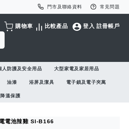
門市及聯絡資料
常見問題
購物車
比較產品
登入
註冊帳戶
個人防護及安全用品
大型家電及家居用品
油漆
浴屏及潔具
電子鎖及電子夾萬
與降溫保護
充電電池辣雞 SI-B166