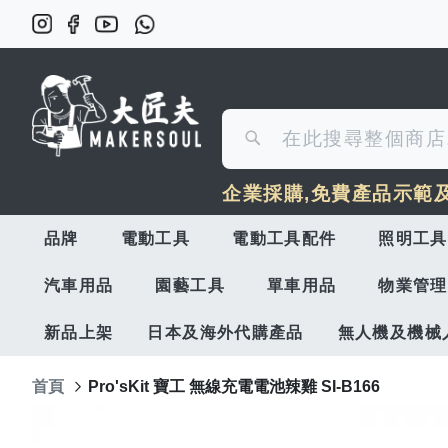
搜
搜
尋
企業採購,免費產品示範
尋
品牌
電動工具
電動工具配件
照明工具
汽車用品
園藝工具
單車用品
物業管理
新品上架
日本及海外代購產品
無人機及機械
首頁
Pro'sKit 寶工 無線充電電池辣雞 SI-B166
Skip
to