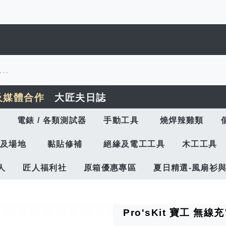
及媒體合作
大匠夫日誌
電錶 / 各類測試器
手動工具
燒焊辣雞類
及場地
黏貼修補
絕緣及電工工具
木工工具
人
匠人福利社
原箱優惠專區
夏日精選-風扇衫
Pro'sKit 寶工 無線