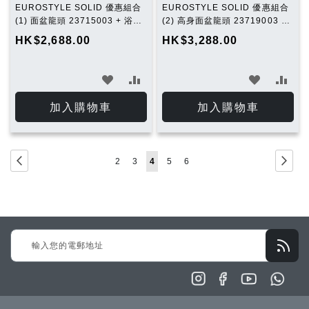
EUROSTYLE SOLID 優惠組合
EUROSTYLE SOLID 優惠組合
(1) 面盆龍頭 23715003 + 浴缸
(2) 高身面盆龍頭 23719003 +
龍頭 23726003 + 花灑套裝
浴缸龍頭 23726003 + 花灑套裝
HK$2,688.00
HK$3,288.00
27644001
27644001
加
加
加
加
入
入
入
入
加入購物車
加入購物車
願
比
願
比
望
較
望
較
Page
Page
Previous
Page
下
Page
Page
You're
Page
Page
2
3
4
5
6
清
清
一
currently
單
單
步
reading
page
Sign
Up
for
Our
Newsletter: