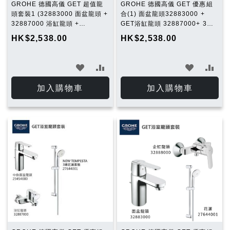
GROHE 德國高儀 GET 超值龍
GROHE 德國高儀 GET 優惠組
頭套裝1 (32883000 面盆龍頭 +
合(1) 面盆龍頭32883000 +
32887000 浴缸龍頭 +
GET浴缸龍頭 32887000+ 3速
27644001花灑套裝)
花灑 27644001
HK$2,538.00
HK$2,538.00
加
加
加
加
入
入
入
入
加入購物車
加入購物車
願
比
願
比
望
較
望
較
清
清
單
單