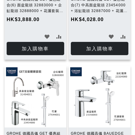
合(6) 面盆龍頭 32883000 + 企
合(7) 中高面盆龍頭 23454000
缸龍頭 32888000 + 花灑套裝
+ 浴缸龍頭 32887000 + 花灑套
27644001 + 廚房龍頭
裝 27644001 + 廚房龍頭
HK$3,888.00
HK$4,028.00
31494001
31494001
加
加
加
加
入
入
入
入
加入購物車
加入購物車
願
比
願
比
望
較
望
較
清
清
單
單
GROHE 德國高儀 GET 優惠組
GROHE 德國高儀 BAUEDGE