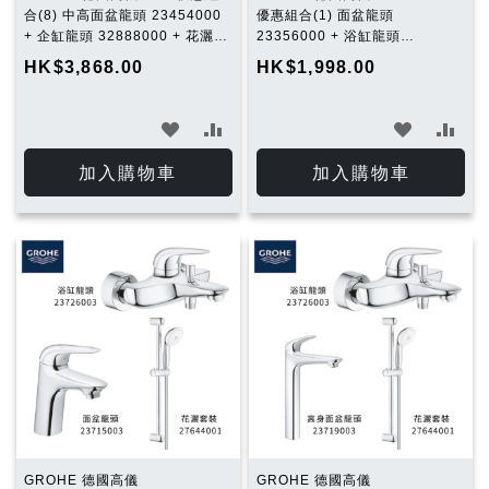
合(8) 中高面盆龍頭 23454000
優惠組合(1) 面盆龍頭
+ 企缸龍頭 32888000 + 花灑套
23356000 + 浴缸龍頭
裝 27644001 + 廚房龍頭
23334000 + 花灑套裝
HK$3,868.00
HK$1,998.00
31494001
27644001
加
加
加
加
入
入
入
入
加入購物車
加入購物車
願
比
願
比
望
較
望
較
清
清
單
單
GROHE 德國高儀
GROHE 德國高儀