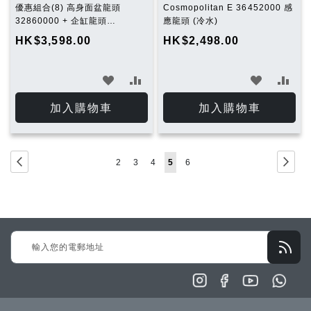
優惠組合(8) 高身面盆龍頭
Cosmopolitan E 36452000 感
32860000 + 企缸龍頭
應龍頭 (冷水)
23333000 + 花灑套裝
HK$3,598.00
HK$2,498.00
27644001+ 廚房龍頭
31367000
加
加
加
加
入
入
入
入
加入購物車
加入購物車
願
比
願
比
望
較
望
較
Page
Page
Previous
Page
下
Page
Page
Page
You're
Page
2
3
4
5
6
清
清
一
currently
單
單
步
reading
page
Sign
Up
for
Our
Newsletter: