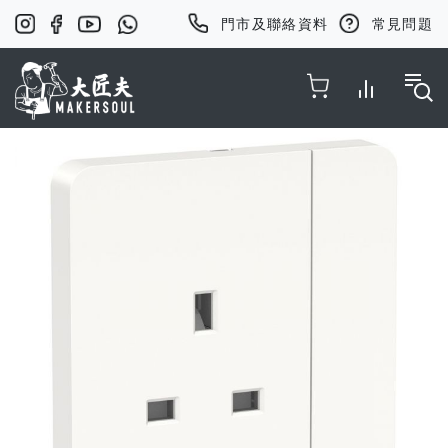
門市及聯絡資料
常見問題
Toggle Nav
Skip
to
the
end
of
the
images
gallery