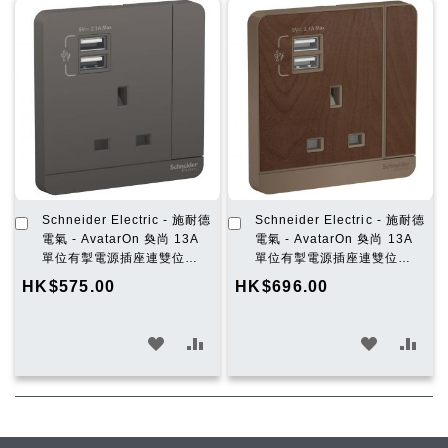
願
比
願
比
望
較
望
較
清
清
單
單
加
加
Schneider Electric - 施耐德
Schneider Electric - 施耐德
入
入
電氣 - AvatarOn 奐尚 13A
電氣 - AvatarOn 奐尚 13A
購
購
單位有掣電源插座連雙位
單位有掣電源插座連雙位
物
物
USB充電插座 (石墨灰)
USB充電插座 (胡桃木)
HK$575.00
HK$696.00
車
車
E8315USB_DG_C5
E8315USB_WD_C5
加
加
加
加
入
入
入
入
願
比
願
比
望
較
望
較