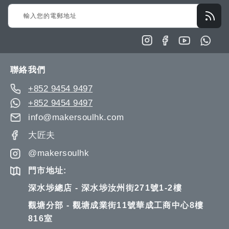
Sign
清
清
Up
單
單
for
Our
Newsletter:
聯絡我們
+852 9454 9497
+852 9454 9497
info@makersoulhk.com
大匠夫
@makersoulhk
門市地址:
深水埗總店 - 深水埗汝州街271號1-2樓
觀塘分部 - 觀塘成業街11號華成工商中心8樓
816室