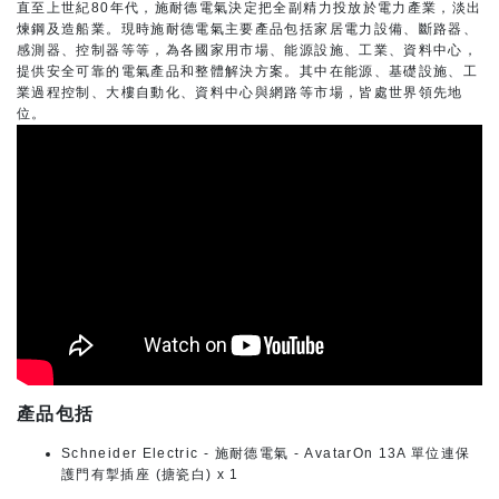
直至上世紀80年代，施耐德電氣決定把全副精力投放於電力產業，淡出
煉鋼及造船業。現時施耐德電氣主要產品包括家居電力設備、斷路器、
感測器、控制器等等，為各國家用市場、能源設施、工業、資料中心，
提供安全可靠的電氣產品和整體解決方案。其中在能源、基礎設施、工
業過程控制、大樓自動化、資料中心與網路等市場，皆處世界領先地
位。
產品包括
Schneider Electric - 施耐德電氣 - AvatarOn 13A 單位連保
護門有掣插座 (搪瓷白) x 1