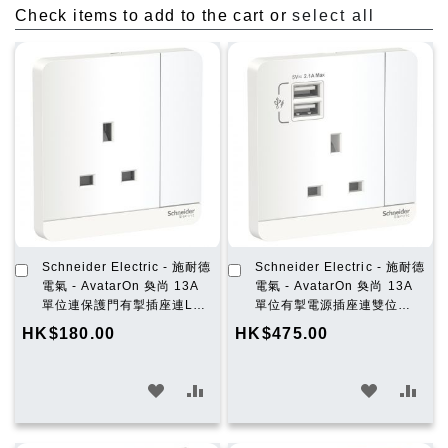
Check items to add to the cart or
select all
加
加
Schneider Electric - 施耐德
Schneider Electric - 施耐德
入
入
電氣 - AvatarOn 奐尚 13A
電氣 - AvatarOn 奐尚 13A
購
購
單位連保護門有掣插座連LED
單位有掣電源插座連雙位
物
物
指示燈 (搪瓷白)
USB充電插座 (搪瓷白)
HK$180.00
HK$475.00
車
車
E8315N_WE_C5
E8315USB_WE_C5
加
加
加
加
入
入
入
入