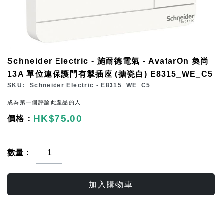
Skip
Schneider Electric - 施耐德電氣 - AvatarOn 奐尚
to
13A 單位連保護門有掣插座 (搪瓷白) E8315_WE_C5
the
SKU
Schneider Electric - E8315_WE_C5
beginning
成為第一個評論此產品的人
of
HK$75.00
the
images
gallery
數量
加入購物車