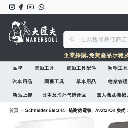
搜
搜
尋
企業採購,免費產品示範
尋
品牌
電動工具
電動工具配件
照明工具
汽車用品
園藝工具
單車用品
物業管理
新品上架
日本及海外代購產品
無人機及機械
首頁
Schneider Electric - 施耐德電氣 - Avatar
Skip
to