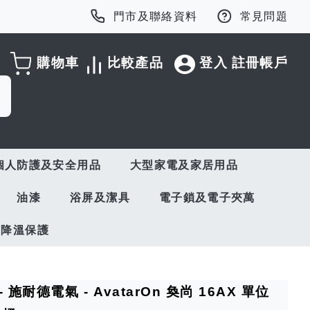
門市及聯絡資料
常見問題
購物車
比較產品
登入
註冊帳戶
個人防護及安全用品
大型家電及家居用品
油漆
浴屏及潔具
電子鎖及電子夾萬
與降溫保護
ic - 施耐德電氣 - AvatarOn 奐尚 16AX 單位