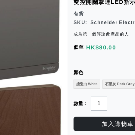
雙控開關掣連LED指示燈
有貨
SKU
Schneider Elect
成為第一個評論此產品的人
HK$80.00
低至
顏色
搪瓷白 White
石墨灰 Dark Grey
數量
加入購物車