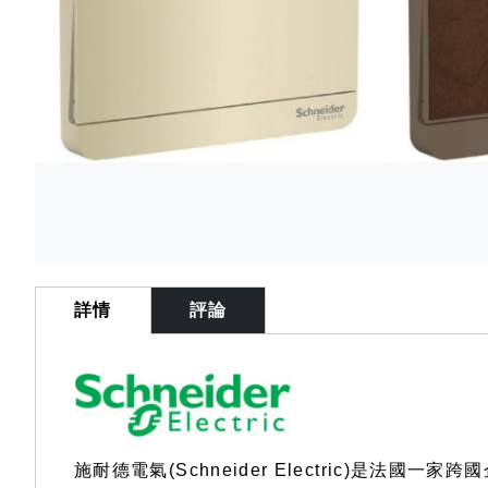
Skip
to
the
beginning
of
詳情
評論
the
images
gallery
施耐德電氣(Schneider Electric)是法