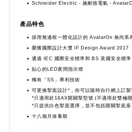
Schneider Electric - 施耐德電氣 - Av
產品特色
採用無邊框一體化設計的 AvatarOn 奐
榮獲國際設計大獎 IF Design Award 2017
通過 IEC 國際安全標準和 BS 英國安全標準
貼心的LED夜間指示燈
獨有「SS」專利技術
可更換掣面設計*，你可以隨時自行網上訂
*只適用於16AX開關掣型號 (不適用於雙極
*只提供白色掣面選擇，並不包括開關掣底座
十八個月保養期