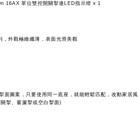
atarOn 16AX 單位雙控開關掣連LED指示燈 x 1
尚系列，外觀極緻纖薄，表面光滑美觀
製掣面圖案，只要使用同一底座，就能輕鬆匹配，改動家居
開關掣、窗簾掣或空白掣面)