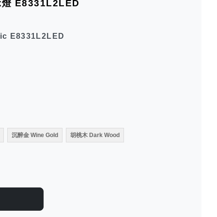
 E8331L2LED
ric E8331L2LED
沉醉金 Wine Gold
胡桃木 Dark Wood