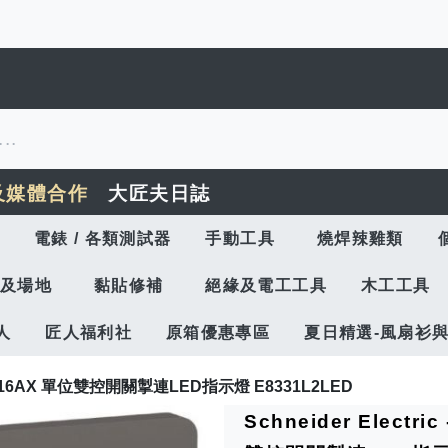
及媒體合作
大匠夫日誌
電錶 / 各類測試器
手動工具
燒焊辣雞類
及場地
黏貼修補
絕緣及電工工具
木工工具
人
匠人福利社
原箱優惠專區
夏日精選-風扇衫
On 奐尚 16AX 單位雙控開關掣連LED指示燈 E8331L2LED
Schneider Electr