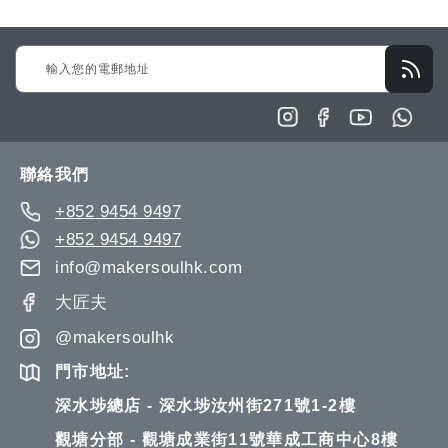
願
比
願
比
望
較
望
較
Sign
清
清
Up
單
單
for
Our
Newsletter:
聯絡我們
+852 9454 9497
+852 9454 9497
info@makersoulhk.com
大匠夫
@makersoulhk
門市地址:
深水埗總店 - 深水埗汝州街271號1-2樓
觀塘分部 - 觀塘成業街11號華成工商中心8樓