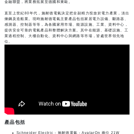
金融聯盟，將業務拓展至德國和東歐。
直至上世紀80年代，施耐德電氣決定把全副精力投放於電力產業，淡出
煉鋼及造船業。現時施耐德電氣主要產品包括家居電力設備、斷路器、
感測器、控制器等等，為各國家用市場、能源設施、工業、資料中心，
提供安全可靠的電氣產品和整體解決方案。其中在能源、基礎設施、工
業過程控制、大樓自動化、資料中心與網路等市場，皆處世界領先地
位。
產品包括
Schneider Electric - 施耐德電氣 - AvatarOn 兩位 21W