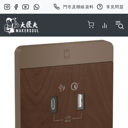
門市及聯絡資料
常見問題
Toggle Nav
Skip
to
the
end
of
the
images
gallery