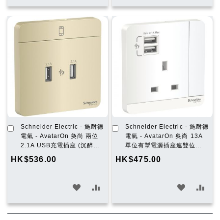
入
入
入
入
願
比
願
比
望
較
望
較
清
清
單
單
加
加
Schneider Electric - 施耐德
Schneider Electric - 施耐德
入
入
電氣 - AvatarOn 奐尚 兩位
電氣 - AvatarOn 奐尚 13A
購
購
2.1A USB充電插座 (沉醉金)
單位有掣電源插座連雙位
物
物
E8332USB_WG_C5
USB充電插座 (搪瓷白)
HK$536.00
HK$475.00
車
車
E8315USB_WE_C5
加
加
加
加
入
入
入
入