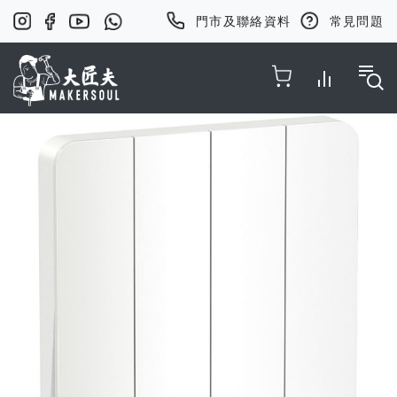
門市及聯絡資料
常見問題
Toggle Nav
Skip
to
the
end
of
the
images
gallery