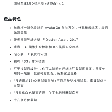
開關掣連LED指示燈 (搪瓷白) x 1
產品特色
無邊框一體化設計的 AvatarOn 奐尚系列，外觀極緻纖薄，表面
光滑美觀
榮獲國際設計大獎 IF Design Award 2017
通過 IEC 國際安全標準和 BS 英國安全標準
貼心的LED夜間指示燈
獨有「SS」專利技術
可更換掣面設計*，你可以隨時自行網上訂製掣面圖案，只要使
用同一底座，就能輕鬆匹配，改動家居風格
*只適用於16AX開關掣型號 (不適用於雙極開關掣、窗簾掣或空
白掣面
*只提供白色掣面選擇，並不包括開關掣底座
十八個月保養期