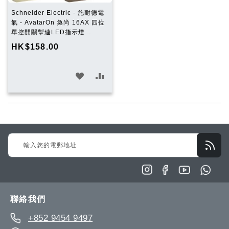
Schneider Electric - 施耐德電
氣 - AvatarOn 奐尚 16AX 四位
單控開關掣連LED指示燈
E8334L1LED
HK$158.00
加
加
入
入
願
比
望
較
Sign
清
Up
單
for
Our
Newsletter:
聯絡我們
+852 9454 9497