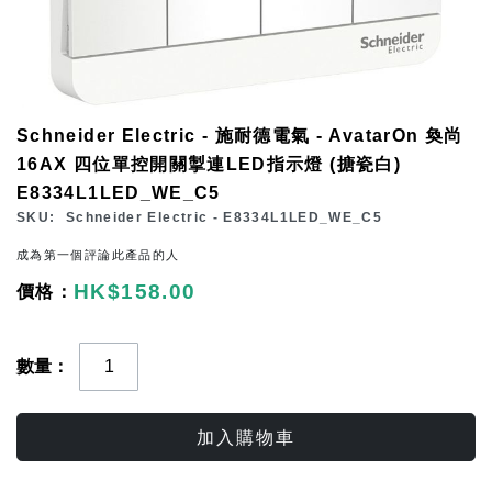
Skip
Schneider Electric - 施耐德電氣 - AvatarOn 奐尚
to
16AX 四位單控開關掣連LED指示燈 (搪瓷白)
the
E8334L1LED_WE_C5
beginning
SKU
Schneider Electric - E8334L1LED_WE_C5
of
成為第一個評論此產品的人
the
HK$158.00
images
gallery
數量
加入購物車