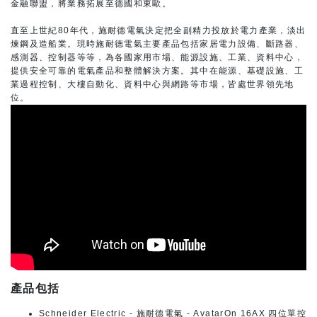
金融聯盟，將業務拓展至德國和東歐。
直至上世紀80年代，施耐德電氣決定把全副精力投放於電力產業，淡出
煉鋼及造船業。現時施耐德電氣主要產品包括家居電力設備、斷路器、
感測器、控制器等等，為各國家用市場、能源設施、工業、資料中心，
提供安全可靠的電氣產品和整體解決方案。其中在能源、基礎設施、工
業過程控制、大樓自動化、資料中心與網路等市場，皆處世界領先地
位。
產品包括
Schneider Electric - 施耐德電氣 - AvatarOn 16AX 四位單控