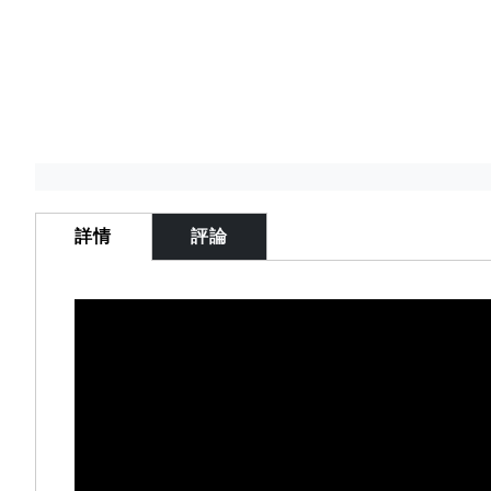
Skip
to
the
詳情
評論
beginning
of
the
images
gallery