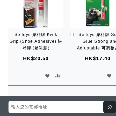
加
Selleys 犀利牌 Kwik
Selleys 犀利牌 S
入
Grip (Shoe Adhesive) 快
Glue Strong an
購
物
補膠 (補鞋膠)
Adjustable 可調
車
膠 3G
HK$20.50
HK$17.40
加
加
加
入
入
入
願
比
願
望
較
望
Sign
Up
清
清