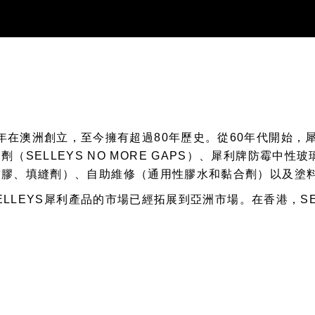
先生於1939年在澳洲創立，至今擁有超過80年歷史。從60年代
填縫劑（SELLEYS NO MORE GAPS）、犀利牌防霉中性
封膠、填縫劑）、自助維修（通用性膠水和黏合劑）以及塗
ELLEYS犀利產品的市場已經拓展到亞洲市場。在香港，S