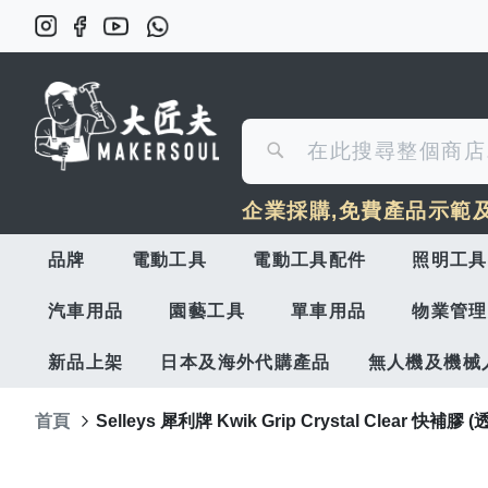
搜
搜
尋
企業採購,免費產品示範
尋
品牌
電動工具
電動工具配件
照明工具
汽車用品
園藝工具
單車用品
物業管理
新品上架
日本及海外代購產品
無人機及機械
首頁
Selleys 犀利牌 Kwik Grip Crystal Clear 快補膠
Skip
to