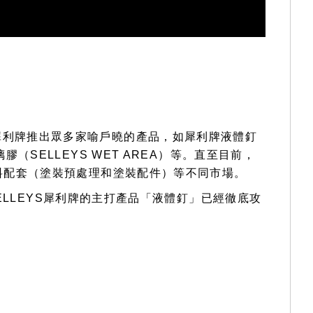
開始，犀利牌推出眾多家喻戶曉的產品，如犀利牌液體釘
玻璃膠（SELLEYS WET AREA）等。直至目前，
料配套（塗裝預處理和塗裝配件）等不同市場。
ELLEYS犀利牌的主打產品「液體釘」已經徹底攻