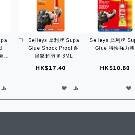
加
upa
Selleys 犀利牌 Supa
Selleys 犀利牌 Su
入
d
Glue Shock Proof 耐
Glue 特快強力膠
購
物
整超能
撞擊超能膠 3ML
車
HK$17.40
HK$10.80
加
加
加
入
入
入
比
願
比
較
望
較
清