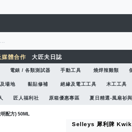
及媒體合作
大匠夫日誌
電錶 / 各類測試器
手動工具
燒焊辣雞類
及場地
黏貼修補
絕緣及電工工具
木工工具
人
匠人福利社
原箱優惠專區
夏日精選-風扇衫
 (透明配方) 50ML
Selleys 犀利牌 Kwik