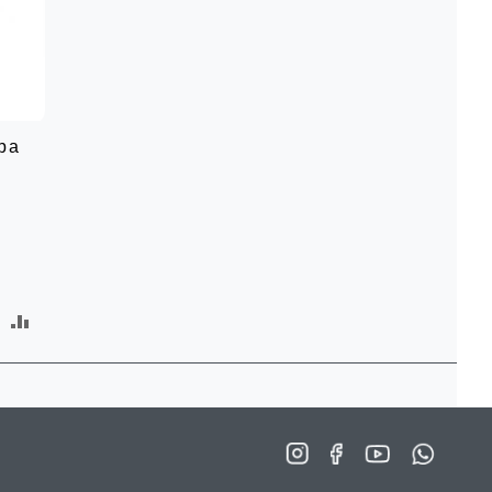
pa
加
加
入
入
願
比
望
較
清