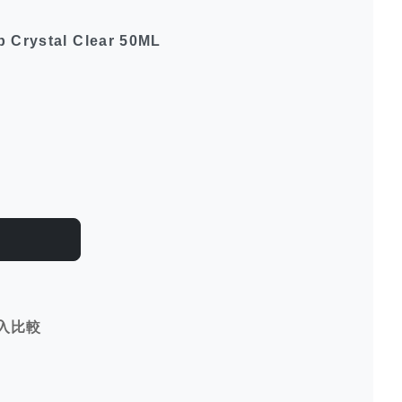
p Crystal Clear 50ML
入比較