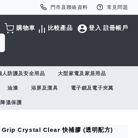
門市及聯絡資料
常見問題
購物車
比較產品
登入
註冊帳戶
個人防護及安全用品
大型家電及家居用品
油漆
浴屏及潔具
電子鎖及電子夾萬
與降溫保護
 Grip Crystal Clear 快補膠 (透明配方)