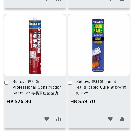
入
入
入
入
願
比
願
比
望
較
望
較
清
清
單
單
加
加
Selleys 犀利牌
Selleys 犀利牌 Liquid
入
入
Professional Construction
Nails Rapid Cure 速乾液體
購
購
Adhesive 專易寶建築強力黏
釘 325G
物
物
合劑 350G
HK$25.80
HK$59.70
車
車
加
加
加
加
入
入
入
入