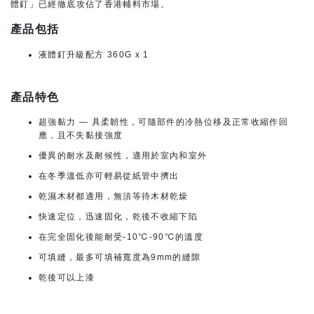
體釘」已經徹底攻佔了香港輔料市場。
產品包括
液體釘升級配方 360G x 1
產品特色
超強黏力 — 具柔韌性，可隨部件的冷熱位移及正常收縮作回
應，且不失黏接強度
優異的耐水及耐候性，適用於室內和室外
在冬季溫低亦可輕易從紙管中擠出
乾濕木材都適用，無須等待木材乾燥
快速定位，迅速固化，乾後不收縮下陷
在完全固化後能耐受-10℃-90℃的溫度
可填縫，最多可填補寬度為9mm的縫隙
乾後可以上漆