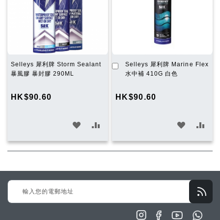
單
單
加
Selleys 犀利牌 Storm Sealant
Selleys 犀利牌 Marine Flex
入
暴風膠 暴封膠 290ML
水中補 410G 白色
購
物
HK$90.60
HK$90.60
車
加
加
加
加
入
入
入
入
願
比
願
比
望
較
望
較
Sign
清
清
Up
單
單
for