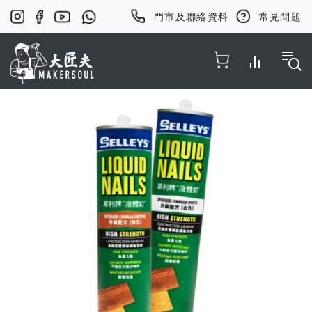
門市及聯絡資料
常見問題
Toggle Nav
Skip
to
the
end
of
the
images
gallery