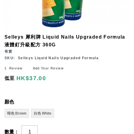
Skip
Selleys 犀利牌 Liquid Nails Upgraded Formula
to
液體釘升級配方 360G
the
有貨
beginning
SKU
Selleys Liquid Nails Upgraded Formula
of
1
Review
Add Your Review
the
HK$37.00
低至
images
gallery
顏色
啡色 Brown
白色 White
數量