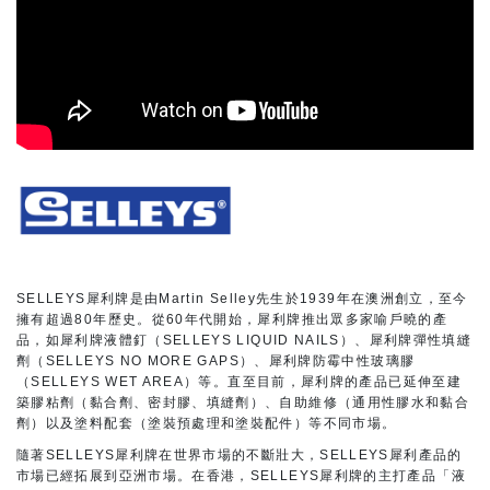
SELLEYS犀利牌是由Martin Selley先生於1939年在澳洲創立，至今
擁有超過80年歷史。從60年代開始，犀利牌推出眾多家喻戶曉的產
品，如犀利牌液體釘（SELLEYS LIQUID NAILS）、犀利牌彈性填縫
劑（SELLEYS NO MORE GAPS）、犀利牌防霉中性玻璃膠
（SELLEYS WET AREA）等。直至目前，犀利牌的產品已延伸至建
築膠粘劑（黏合劑、密封膠、填縫劑）、自助維修（通用性膠水和黏合
劑）以及塗料配套（塗裝預處理和塗裝配件）等不同市場。
隨著SELLEYS犀利牌在世界市場的不斷壯大，SELLEYS犀利產品的
市場已經拓展到亞洲市場。在香港，SELLEYS犀利牌的主打產品「液