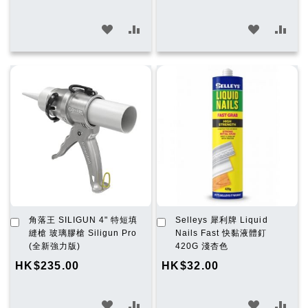
加
加
加
加
入
入
入
入
願
比
願
比
望
較
望
較
清
清
單
單
加
加
角落王 SILIGUN 4" 特短填
Selleys 犀利牌 Liquid
入
入
縫槍 玻璃膠槍 Siligun Pro
Nails Fast 快黏液體釘
購
購
(全新強力版)
420G 淺杏色
物
物
HK$235.00
HK$32.00
車
車
加
加
加
加