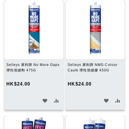
願
比
願
比
望
較
望
較
清
清
單
單
Selleys 犀利牌 No More Gaps
Selleys 犀利牌 NMG Colour
彈性填縫劑 475G
Caulk 彈性填縫膠 450G
HK$24.00
HK$24.00
加
加
加
加
入
入
入
入
願
比
願
比