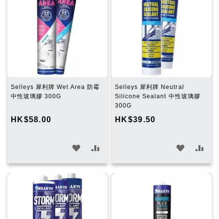
望
較
望
較
清
清
單
單
Selleys 犀利牌 Wet Area 防霉
Selleys 犀利牌 Neutral
中性玻璃膠 300G
Silicone Sealant 中性玻璃膠
300G
HK$58.00
HK$39.50
加
加
加
加
入
入
入
入
願
比
願
比
望
較
望
較
清
清