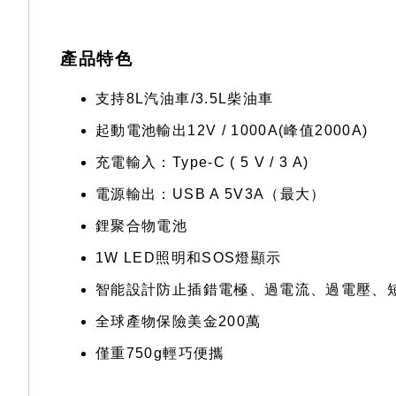
產品特色
支持8L汽油車/3.5L柴油車
起動電池輸出12V / 1000A(峰值2000A)
充電輸入：Type-C ( 5 V / 3 A)
電源輸出：USB A 5V3A（最大）
鋰聚合物電池
1W LED照明和SOS燈顯示
智能設計防止插錯電極、過電流、過電壓、
全球產物保險美金200萬
僅重750g輕巧便攜