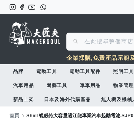
搜
搜
尋
企業採購,免費產品示範
尋
品牌
電動工具
電動工具配件
照明工具
汽車用品
園藝工具
單車用品
物業管理
新品上架
日本及海外代購產品
無人機及機械
首頁
Shell 蜆殼特大容量過江龍專業汽車起動電池 SJP0
Skip
to