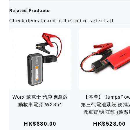
Related Products
Check items to add to the cart or
select all
Worx 威克士 汽車應急啟
【停產】 JumpsPow
動救車電源 WX854
第三代電池系統 便攜
救車寶/過江龍 (進階版)
AMG GT (由GT2取
HK$680.00
HK$528.00