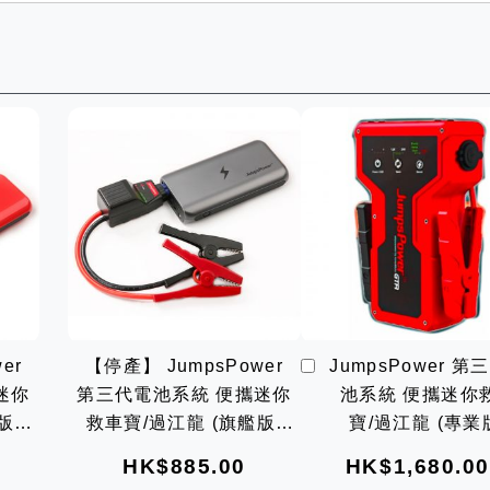
加
er
【停產】 JumpsPower
JumpsPower 第
入
迷你
第三代電池系統 便攜迷你
池系統 便攜迷你
購
物
救車寶/過江龍 (旗艦版)
寶/過江龍 (專業
車
代)
AMG GTS
AMG GTR
HK$885.00
HK$1,680.00