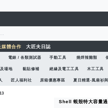
及媒體合作
大匠夫日誌
電錶 / 各類測試器
手動工具
燒焊辣雞類
及場地
黏貼修補
絕緣及電工工具
木工工具
人
匠人福利社
原箱優惠專區
夏日精選-風扇衫
13
Shell 蜆殼特大容量