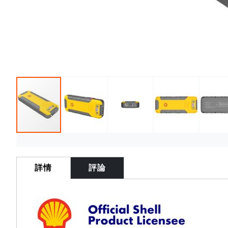
Skip
to
the
詳情
評論
beginning
of
the
images