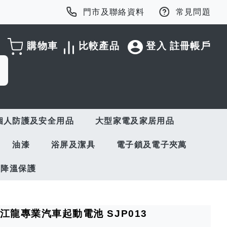
門市及聯絡資料
常見問題
購物車
比較產品
登入
註冊帳戶
個人防護及安全用品
大型家電及家居用品
油漆
浴屏及潔具
電子鎖及電子夾萬
與降溫保護
過江龍專業汽車起動電池 SJP013