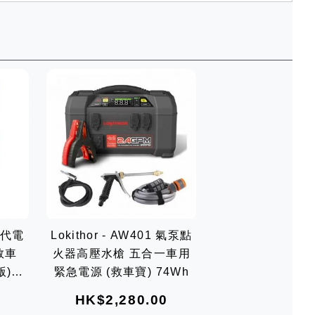
三代電
Lokithor - AW401 氣泵點
救車
火器高壓水槍 五合一車用
版)
緊急電源 (救車寶) 74Wh
HK$2,280.00