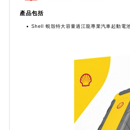
gallery
產品包括
Shell 蜆殼特大容量過江龍專業汽車起動電池 S