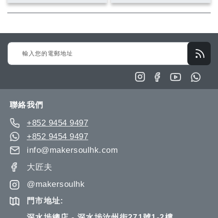
入
入
入
入
願
比
願
比
望
較
望
較
Sign
清
清
Up
單
單
for
Our
Newsletter:
聯絡我們
+852 9454 9497
+852 9454 9497
info@makersoulhk.com
大匠夫
@makersoulhk
門市地址:
深水埗總店 - 深水埗汝州街271號1-2樓