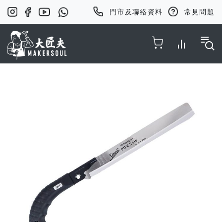
門市及聯絡資料
常見問題
Toggle Nav
Skip
to
the
end
of
the
images
gallery