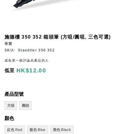
Skip
施德樓 350 352 箱頭筆 (方咀/圓咀, 三色可選)
to
有貨
the
SKU
Staedtler 350 352
beginning
成為第一個評論此產品的人
of
HK$12.00
低至
the
images
gallery
產品型號
方頭
圓頭
顏色
紅色 Red
藍色 Blue
黑色 Black