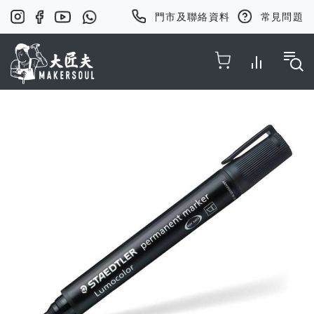
門市及聯絡資料
常見問題
Toggle Nav
Skip
to
the
end
of
the
images
gallery