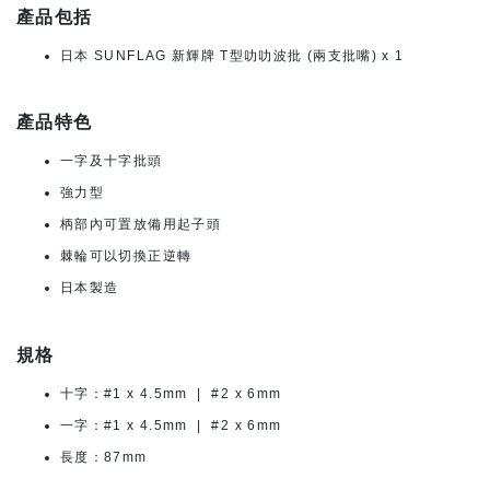
產品包括
日本 SUNFLAG 新輝牌 T型叻叻波批 (兩支批嘴) x 1
產品特色
一字及十字批頭
強力型
柄部內可置放備用起子頭
棘輪可以切換正逆轉
日本製造
規格
十字：#1 x 4.5mm | #2 x 6mm
一字：#1 x 4.5mm | #2 x 6mm
長度：87mm