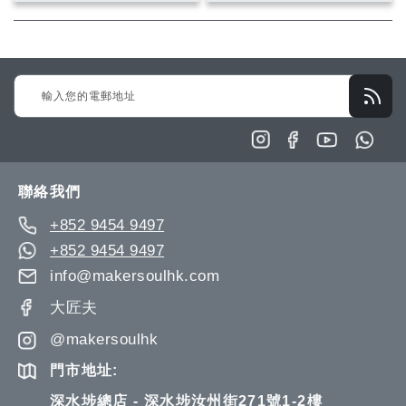
入
入
入
入
願
比
願
比
望
較
望
較
Sign
清
清
Up
單
單
for
Our
Newsletter:
聯絡我們
+852 9454 9497
+852 9454 9497
info@makersoulhk.com
大匠夫
@makersoulhk
門市地址:
深水埗總店 - 深水埗汝州街271號1-2樓