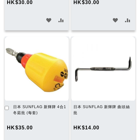
HK$30.00
HK$30.00
車
車
加
加
加
加
入
入
入
入
願
比
願
比
望
較
望
較
清
清
單
單
加
日本 SUNFLAG 新輝牌 4合1
日本 SUNFLAG 新輝牌 曲頭絲
入
冬菇批 (每套)
批
購
物
HK$35.00
HK$14.00
車