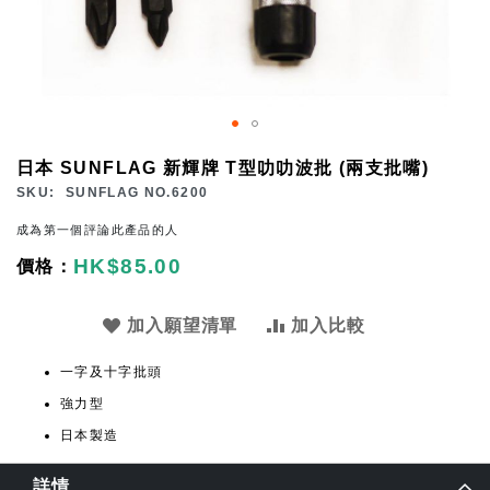
Skip
日本 SUNFLAG 新輝牌 T型叻叻波批 (兩支批嘴)
to
SKU
SUNFLAG NO.6200
the
成為第一個評論此產品的人
beginning
HK$85.00
of
the
images
加入願望清單
加入比較
gallery
一字及十字批頭
強力型
日本製造
詳情