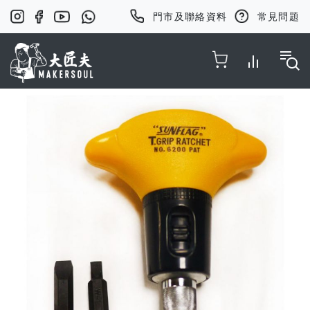
門市及聯絡資料
常見問題
Toggle Nav
Skip
to
the
end
of
the
images
gallery