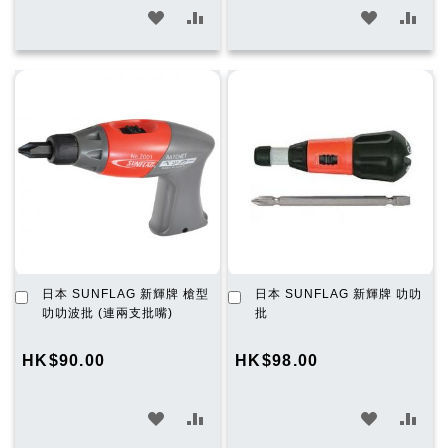
加
加
加
加
入
入
入
入
願
比
願
比
望
較
望
較
清
清
單
單
加
加
日本 SUNFLAG 新輝牌 槍型
日本 SUNFLAG 新輝牌 叻叻
入
入
叻叻波批 (連兩支批嘴)
批
購
購
物
物
HK$90.00
HK$98.00
車
車
加
加
加
加