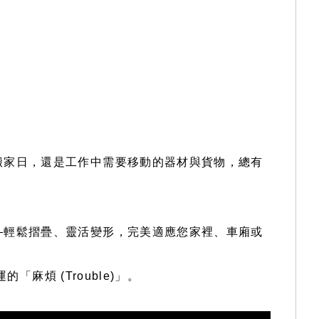
搬家日，還是工作中需要移動的器材與貨物，總有
—輕鬆摺疊、靈活變形，完美適應您家裡、車廂或
麻煩 (Trouble)」。