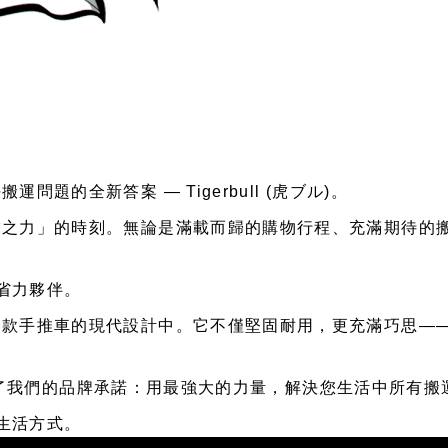
的全新答案 — Tigerbull (虎ブル)。
虎之力」的時刻。無論是滿載而歸的購物行程、充滿期待的
佳省力夥伴。
一款手推車的現代設計中。它不僅堅固耐用，更充滿巧思—
詮釋了我們的品牌承諾：用最強大的力量，解決您生活中所有搬運的「
的生活方式。