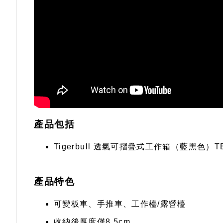
產品包括
Tigerbull 透氣可摺疊式工作箱（藍黑色）T
產品特色
可變板車、手推車、工作檯/露營檯
收納後厚度僅8.5cm