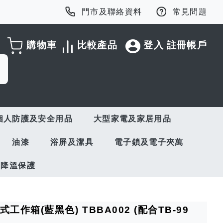
門市及聯絡資料
常見問題
購物車
比較產品
登入
註冊帳戶
個人防護及安全用品
大型家電及家居用品
油漆
浴屏及潔具
電子鎖及電子夾萬
與降溫保護
疊式工作箱(藍黑色) TBBA002 (配合TB-99