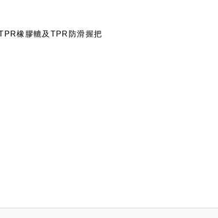
PR橡膠轆及TPR防滑握把