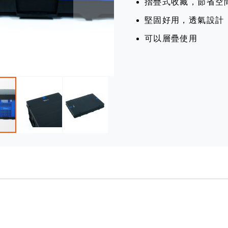
摺疊式收藏，節省空
堅固好用，透氣設計
可以層疊使用