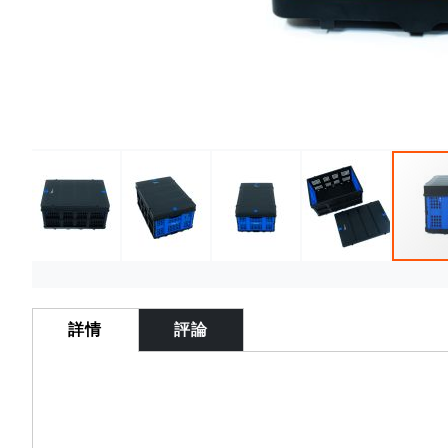
Skip
to
the
詳情
評論
beginning
of
the
images