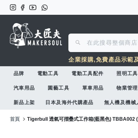
搜
搜
尋
企業採購,免費產品示範
尋
品牌
電動工具
電動工具配件
照明工具
汽車用品
園藝工具
單車用品
物業管理
新品上架
日本及海外代購產品
無人機及機械
首頁
Tigerbull 透氣可摺疊式工作箱(藍黑色) TBBA002
Skip
to