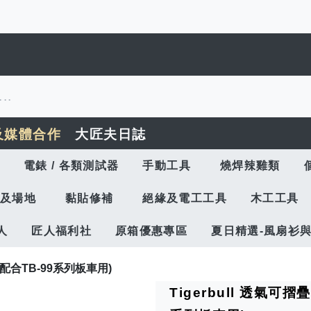
及媒體合作
大匠夫日誌
電錶 / 各類測試器
手動工具
燒焊辣雞類
及場地
黏貼修補
絕緣及電工工具
木工工具
人
匠人福利社
原箱優惠專區
夏日精選-風扇衫
 (配合TB-99系列板車用)
Tigerbull 透氣可摺