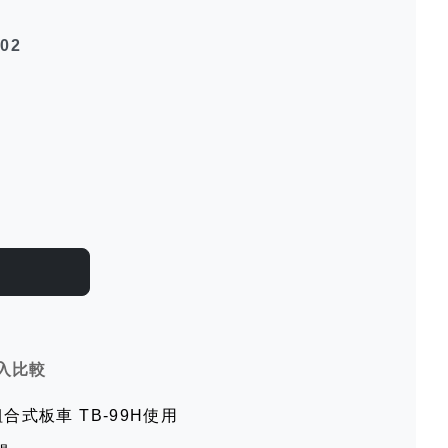
002
入比較
可組合式板車 TB-99H使用