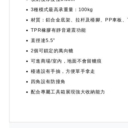
3種模式最高承重量：100kg
材質：鋁合金底架、拉杆及檯腳、PP車板、T
TPR橡膠有靜音避震功能
直徑達5.5”
2個可鎖定的萬向轆
可進商場/室內，地面不會留轆痕
檯邊設有手抽，方便單手拿走
四角設有防撞角
配合專屬工具箱展現強大收納能力