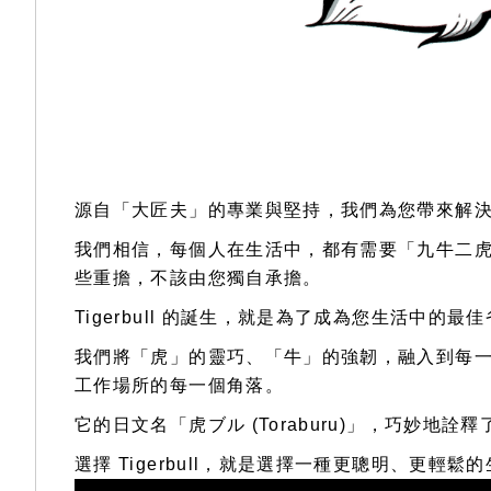
源自「大匠夫」的專業與堅持，我們為您帶來解決搬運問題
我們相信，每個人在生活中，都有需要「九牛二
些重擔，不該由您獨自承擔。
Tigerbull 的誕生，就是為了成為您生活中的最
我們將「虎」的靈巧、「牛」的強韌，融入到每
工作場所的每一個角落。
它的日文名「虎ブル (Toraburu)」，巧妙地
選擇 Tigerbull，就是選擇一種更聰明、更輕鬆