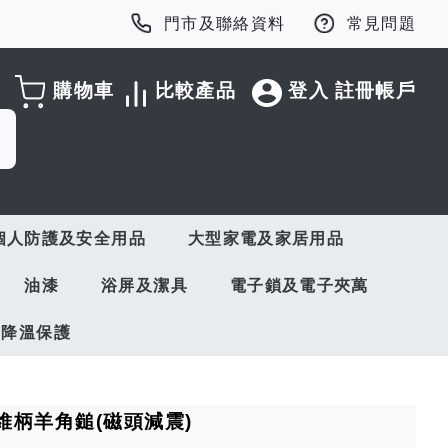
門市及聯絡資料
常見問題
購物車
比較產品
登入
註冊帳戶
個人防護及安全用品
大型家電及家居用品
油漆
浴屏及潔具
電子鎖及電子夾萬
與降溫保護
 纖維柄羊角鎚(磁頭減震)