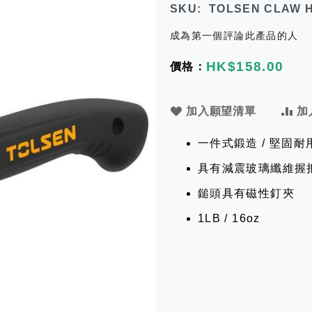
SKU
TOLSEN CLAW 
成為第一個評論此產品的人
HK$158.00
加入願望清單
加
一件式鍛造 / 堅固耐
具有減震玻璃纖維握
鎚頭具有磁性釘夾
1LB / 16oz