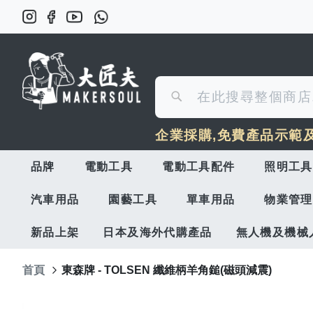
搜
搜
尋
企業採購,免費產品示範
尋
品牌
電動工具
電動工具配件
照明工具
汽車用品
園藝工具
單車用品
物業管理
新品上架
日本及海外代購產品
無人機及機械
首頁
東森牌 - TOLSEN 纖維柄羊角鎚(磁頭減震)
Skip
to