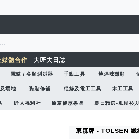
及媒體合作
大匠夫日誌
電錶 / 各類測試器
手動工具
燒焊辣雞類
及場地
黏貼修補
絕緣及電工工具
木工工具
人
匠人福利社
原箱優惠專區
夏日精選-風扇衫
東森牌 - TOLSEN