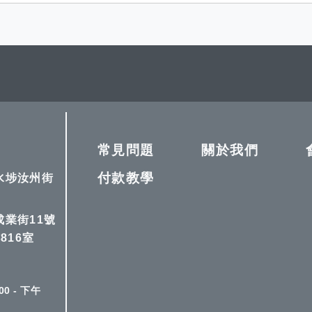
常見問題
關於我們
付款教學
深水埗汝州街
成業街11號
816室
0 - 下午