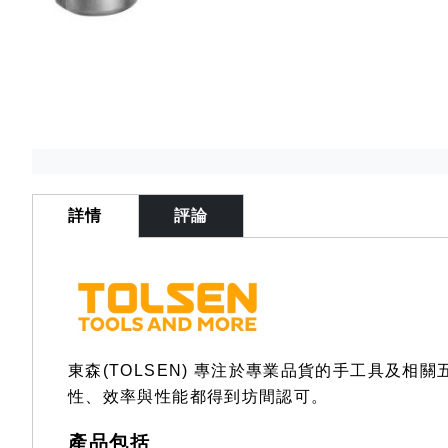
Skip
to
the
詳情
評論
beginning
of
the
images
gallery
東森(TOLSEN) 專注於專業品貨的手工具及
性、效率與性能都得到坊間認可。
產品包括