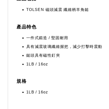
TOLSEN 磁頭減震 纖維柄羊角鎚
產品特色
一件式鍛造 / 堅固耐用
具有減震玻璃纖維握把，減少打擊時震動
鎚頭具有磁性釘夾
1LB / 16oz
規格
1LB / 16oz