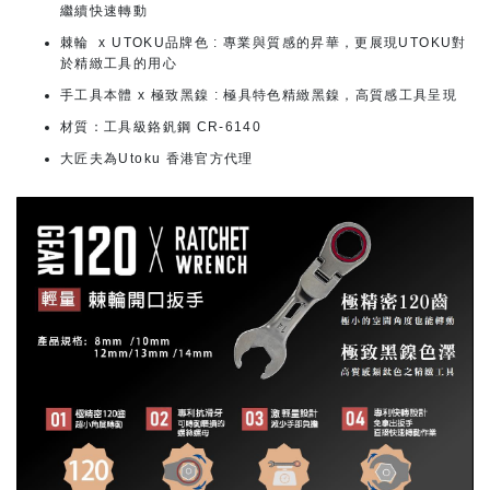
繼續快速轉動
棘輪 x UTOKU品牌色 : 專業與質感的昇華，更展現UTOKU對
於精緻工具的用心
手工具本體 x 極致黑鎳 : 極具特色精緻黑鎳，高質感工具呈現
材質：工具級鉻釩鋼 CR-6140
大匠夫為Utoku 香港官方代理