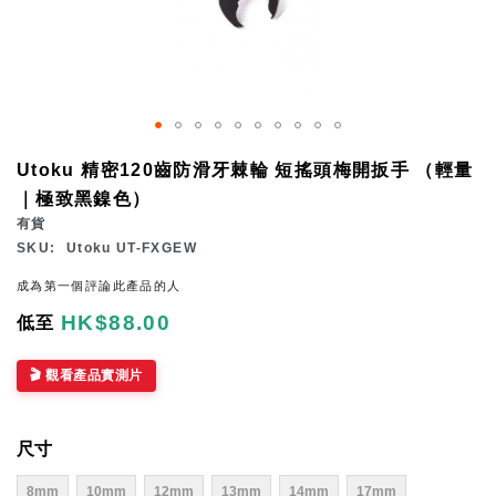
Skip
Utoku 精密120齒防滑牙棘輪 短搖頭梅開扳手 （輕量
to
｜極致黑鎳色）
the
有貨
beginning
SKU
Utoku UT-FXGEW
of
成為第一個評論此產品的人
the
HK$88.00
低至
images
gallery
🎬 觀看產品實測片
尺寸
8mm
10mm
12mm
13mm
14mm
17mm