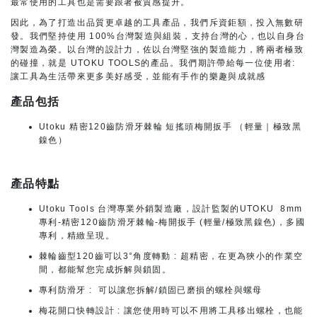
最常使用的工具也是需要跟著被質感提升。
因此，為了打造出品質更卓越的工具產品，我們斥資鉅額，投入無數研
發。我們堅持使用 100%台灣製造與組裝，支持台灣的心，也以自身台
灣製造為榮。以台灣的設計力，佐以台灣堅強的製造能力，將兩者極致
的碰撞，就是 UTOKU TOOLS的產品。我們期許帶給每一位使用者:
讓工具為生活帶來更多美好感受，並能有手作的樂趣與成就感
產品包括
Utoku 精密120齒防滑牙棘輪 短搖頭梅開扳手 （輕量｜極致黑
鎳色）
產品特點
Utoku Tools 台灣專業外銷製造廠，設計監製的UTOKU 8mm
專利-精密120齒防滑牙棘輪-梅開扳手 (輕量/極致黑鎳色)，多國
專利，精緻呈現。
棘輪齒型120齒可以3°角度轉動 : 超精密，在更為狹小的作業空
間，都能幫您完成拆解與鎖固。
專利防滑牙 : 可以讓您拆解/鎖固已磨損的螺栓與螺母
梅花開口快轉設計 : 讓您使用時可以不用將工具移出螺栓，也能