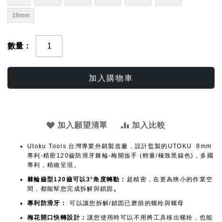
19mm
數量
加入購物車
加入願望清單
加入比較
Utoku Tools 台灣專業外銷製造廠，設計監製的UTOKU 8mm
專利-精密120齒防滑牙棘輪-梅開扳手 (輕量/極致黑鎳色)，多國
專利，精緻呈現。
棘輪齒型120齒可以3°角度轉動 :
超精密，在更為狹小的作業空
間，都能幫您完成拆解與鎖固
。
專利防滑牙 :
可以讓您拆解/鎖固已磨損的螺栓與螺母
梅花開口快轉設計
:
讓您使用時可以不用將工具移出螺栓，也能