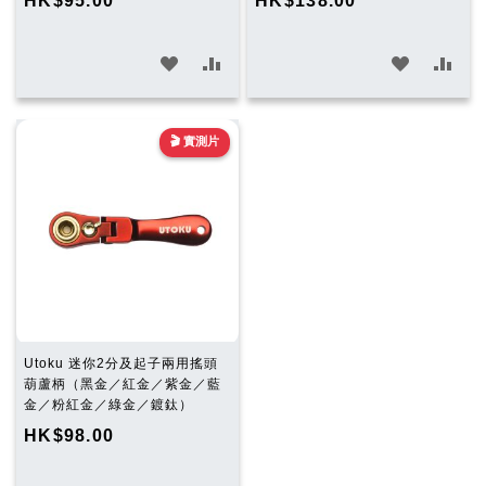
HK$95.00
HK$138.00
加
加
加
加
入
入
入
入
願
比
願
比
🎬 實測片
望
較
望
較
清
清
單
單
Utoku 迷你2分及起子兩用搖頭
葫蘆柄（黑金／紅金／紫金／藍
金／粉紅金／綠金／鍍鈦）
HK$98.00