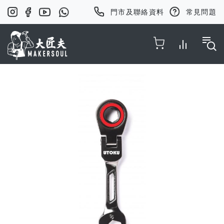
門市及聯絡資料
常見問題
Toggle Nav
Skip
to
the
end
of
the
images
gallery