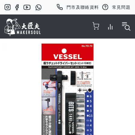
門市及聯絡資料
常見問題
Toggle Nav
Skip
to
the
end
of
the
images
gallery