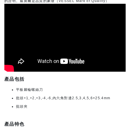
的證明。威賽爾是品質的象徵（VESSEL Mark of Quality）
產品包括
平板棘輪螺絲刀
批頭+1,+2,+3,-4,-6,內六角對邊2.5,3,4,5,6×25.4mm
批頭夾
產品特色