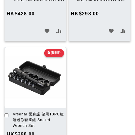
購
購
物
物
HK$428.00
HK$298.00
車
車
加
加
加
加
入
入
入
入
願
比
願
比
🎬 實測片
望
較
望
較
清
清
單
單
加
Arsenal 愛森諾 礦黑13PC極
入
短迷你套筒組 Socket
購
Wrench Set
物
HK$298.00