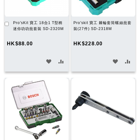
加
Pro'sKit 寶工 18合1 T型柄
Pro'skit 寶工 棘輪套筒螺絲批套
入
迷你叻叻批套裝 SD-2320M
裝(27件) SD-2318M
購
物
HK$88.00
HK$228.00
車
加
加
加
加
入
入
入
入
願
比
願
比
望
較
望
較
清
清
單
單