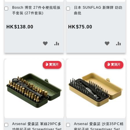
加
加
Bosch 博世 27件令梗批咀扳
日本 SUNFLAG 新輝牌 叻叻
入
入
手套裝 (27件套裝)
曲批
購
購
物
物
HK$138.00
HK$75.00
車
車
加
加
加
加
入
入
入
入
願
比
願
比
🎬 實測片
🎬 實測片
望
較
望
較
清
清
單
單
加
加
Arsenal 愛森諾 軍綠29PC多
Arsenal 愛森諾 沙漠35PC精
入
入
功能起子組 Screwdriver Set
密起子組 Screwdriver Set