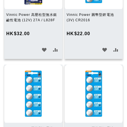
Vinnic Power 高壓柱型無水銀
Vinnic Power 圓幣型鋰電池
鹼性電池 (12V) 27A / L828F
(3V) CR2016
HK$32.00
HK$22.00
加
加
加
加
入
入
入
入
願
比
願
比
望
較
望
較
清
清
單
單