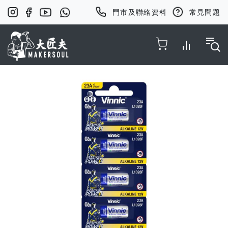
門市及聯絡資料
常見問題
Toggle Nav
Skip
to
the
end
of
the
images
gallery