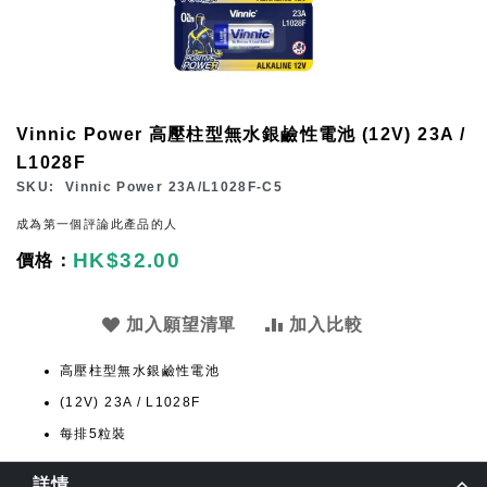
Skip
Vinnic Power 高壓柱型無水銀鹼性電池 (12V) 23A /
to
L1028F
the
SKU
Vinnic Power 23A/L1028F-C5
beginning
成為第一個評論此產品的人
of
HK$32.00
the
images
gallery
加入願望清單
加入比較
高壓柱型無水銀鹼性電池
(12V) 23A / L1028F
每排5粒裝
詳情