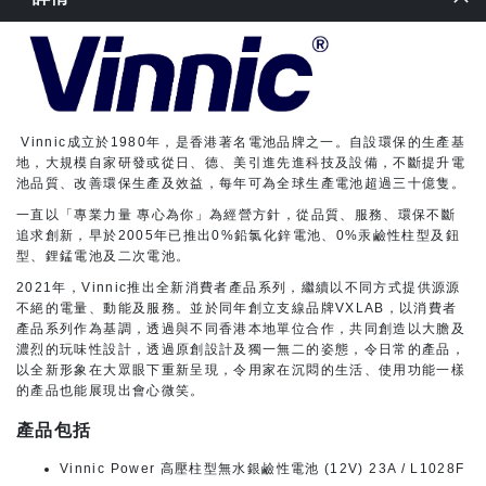
Vinnic成立於1980年，是香港著名電池品牌之一。自設環保的生產基
地，大規模自家研發或從日、德、美引進先進科技及設備，不斷提升電
池品質、改善環保生產及效益，每年可為全球生產電池超過三十億隻。
一直以「專業力量 專心為你」為經營方針，從品質、服務、環保不斷
追求創新，早於2005年已推出0%鉛氯化鋅電池、0%汞鹼性柱型及鈕
型、鋰錳電池及二次電池。
2021年，Vinnic推出全新消費者產品系列，繼續以不同方式提供源源
不絕的電量、動能及服務。並於同年創立支線品牌VXLAB，以消費者
產品系列作為基調，透過與不同香港本地單位合作，共同創造以大膽及
濃烈的玩味性設計，透過原創設計及獨一無二的姿態，令日常的產品，
以全新形象在大眾眼下重新呈現，令用家在沉悶的生活、使用功能一樣
的產品也能展現出會心微笑。
產品包括
Vinnic Power 高壓柱型無水銀鹼性電池 (12V) 23A / L1028F