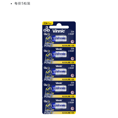
每排5粒裝