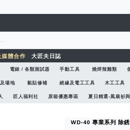
及媒體合作
大匠夫日誌
電錶 / 各類測試器
手動工具
燒焊辣雞類
及場地
黏貼修補
絕緣及電工工具
木工工具
人
匠人福利社
原箱優惠專區
夏日精選-風扇衫
WD-40 專業系列 除銹