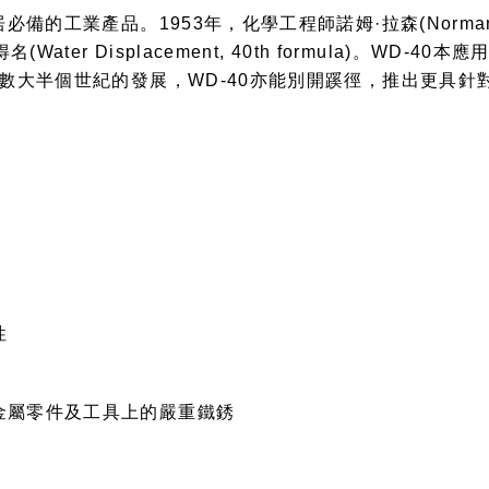
備的工業產品。1953年，化學工程師諾姆·拉森(Norman 
ater Displacement, 40th formula)。W
數大半個世紀的發展，WD-40亦能別開蹊徑，推出更具針對
性
除金屬零件及工具上的嚴重鐵銹