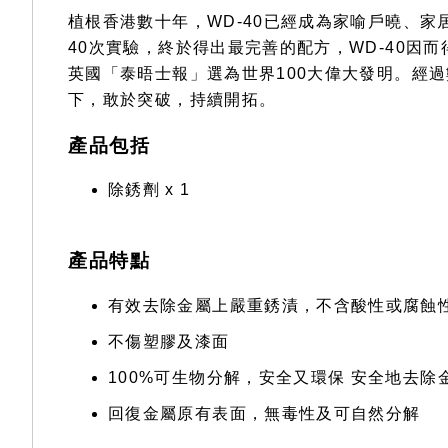
植根香港數十年，WD-40已經成為家喻戶曉、家居必
40次實驗，終於得出最完善的配方，WD-40因而得名(W
英國「泰晤士報」選為世界100大偉大發明。經過
下，敢於突破，持續開拓。
產品包括
除銹劑 x 1
產品特點
有效去除金屬上嚴重銹漬，不含酸性或腐蝕
不傷塑膠及漆面
100%可生物分解，安全又環保 安全地去
回復金屬原有表面，無毒性及可自然分解