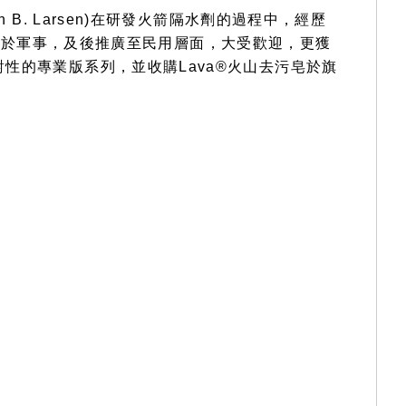
B. Larsen)在研發火箭隔水劑的過程中，經歷
D-40本應用於軍事，及後推廣至民用層面，大受歡迎，更獲
性的專業版系列，並收購Lava®️火山去污皂於旗