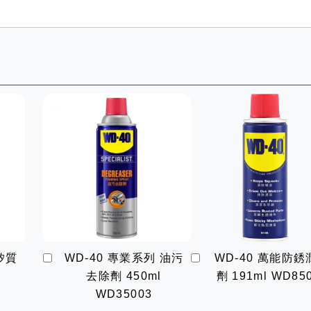
加
加
矽質
WD-40 專業系列 油污
WD-40 萬能防銹
入
入
去除劑 450ml
劑 191ml WD85
購
購
物
物
WD35003
車
車