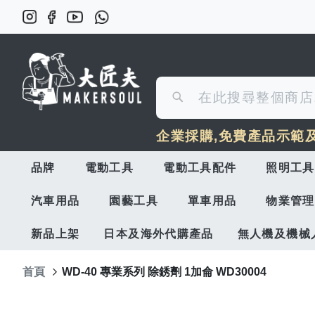
搜
搜
尋
企業採購,免費產品示範
尋
品牌
電動工具
電動工具配件
照明工具
汽車用品
園藝工具
單車用品
物業管理
新品上架
日本及海外代購產品
無人機及機械
首頁
WD-40 專業系列 除銹劑 1加侖 WD30004
Skip
to