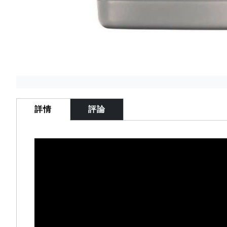
Skip
to
the
詳情
評論
beginning
of
the
images
gallery