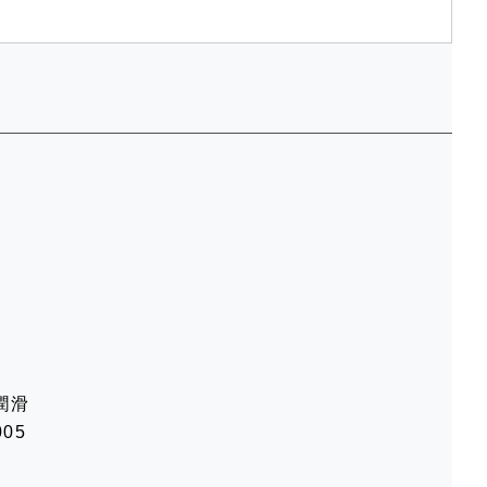
潤滑
005