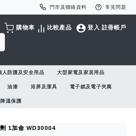
門市及聯絡資料
常見問題
購物車
比較產品
登入
註冊帳戶
個人防護及安全用品
大型家電及家居用品
油漆
浴屏及潔具
電子鎖及電子夾萬
與降溫保護
劑 1加侖 WD30004