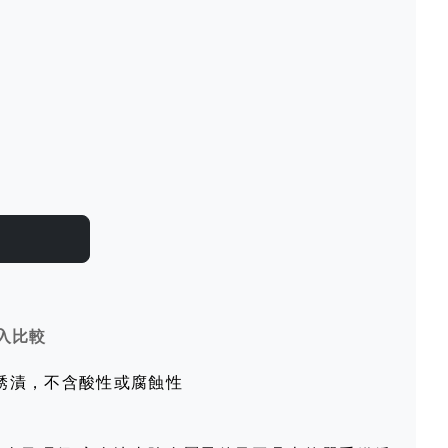
入比較
銹漬，不含酸性或腐蝕性