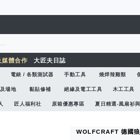
及媒體合作
大匠夫日誌
電錶 / 各類測試器
手動工具
燒焊辣雞類
及場地
黏貼修補
絕緣及電工工具
木工工具
人
匠人福利社
原箱優惠專區
夏日精選-風扇衫
WOLFCRAFT 德國狼牌