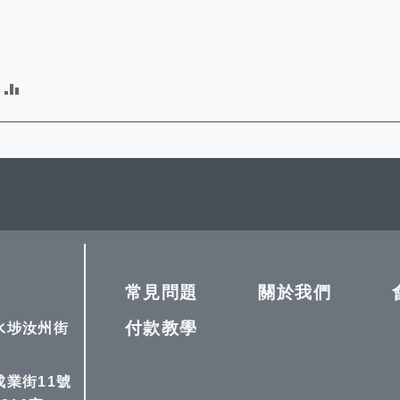
加
入
比
較
常見問題
關於我們
付款教學
深水埗汝州街
成業街11號