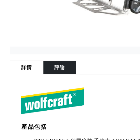
Skip
to
the
詳情
評論
beginning
of
the
images
gallery
產品包括