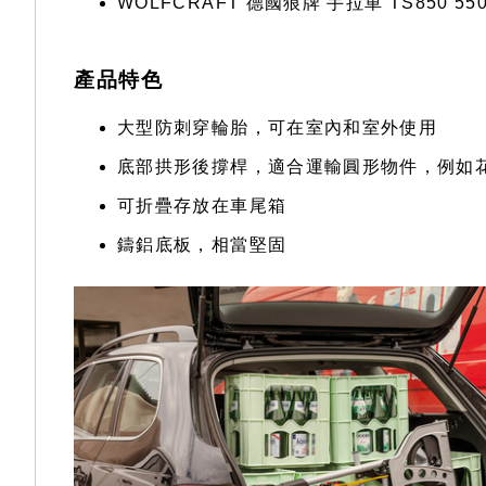
WOLFCRAFT 德國狼牌 手拉車 TS850 5501
產品特色
大型防刺穿輪胎，可在室內和室外使用
底部拱形後撐桿，適合運輸圓形物件，例如
可折疊存放在車尾箱
鑄鋁底板，相當堅固