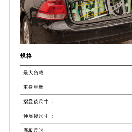
規格
最大負載：
車身重量：
摺疊後尺寸 ：
伸展後尺寸 ：
底板尺吋：