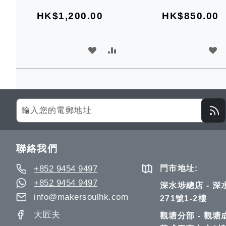
車
車 L-BOXX 系統式工具箱
HK$1,200.00
HK$850.00
專用
加
加
加
入
入
入
願
比
願
望
較
望
Sign
Up
清
清
for
單
單
Our
聯絡我們
Newsletter:
+852 9454 9497
門市地址:
+852 9454 9497
深水埗總店 - 
info@makersoulhk.com
271號1-2樓
大匠夫
觀塘分部 - 觀塘