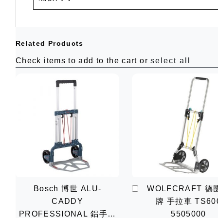
Related Products
Check items to add to the cart or
select all
加
Bosch 博世 ALU-
WOLFCRAFT 德
入
CADDY
牌 手拉車 TS60
購
物
PROFESSIONAL 鋁手拉
5505000