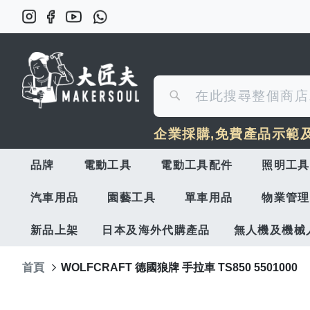
搜
搜
尋
企業採購,免費產品示範
尋
品牌
電動工具
電動工具配件
照明工具
汽車用品
園藝工具
單車用品
物業管理
新品上架
日本及海外代購產品
無人機及機械
首頁
WOLFCRAFT 德國狼牌 手拉車 TS850 5501000
Skip
to