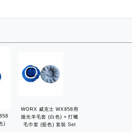
WORX 威克士 WX858用
858
拋光羊毛套 (白色) + 打蠟
色)
毛巾套 (藍色) 套裝 Set