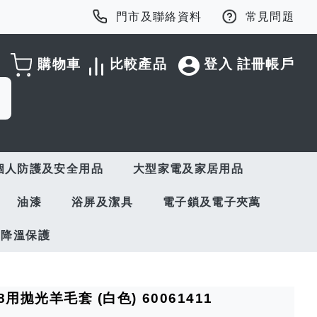
門市及聯絡資料
常見問題
購物車
比較產品
登入
註冊帳戶
個人防護及安全用品
大型家電及家居用品
油漆
浴屏及潔具
電子鎖及電子夾萬
與降溫保護
8用拋光羊毛套 (白色) 60061411