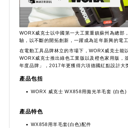
WORX威克士以中國第一大工業重鎮蘇州為總部
驗，以不斷的開拓創新，一躍成為近年新興的電
在電動工具品牌林立的市場下，WORX威克士能
WORX威克士推出綠色工業版以及橙色家用版，並
年度品牌」，2017年更獲得六項德國紅點設計大獎（Red
產品包括
WORX 威克士 WX858用拋光羊毛套 (白色) 60
產品特色
WX858用羊毛套(白色)配件