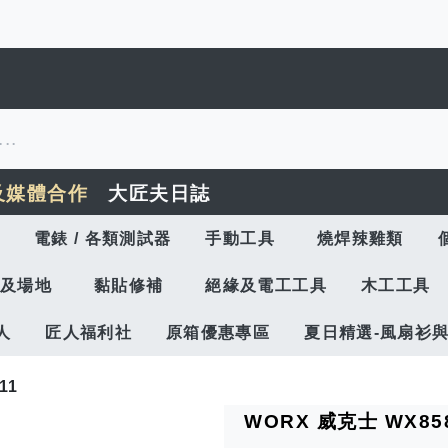
及媒體合作
大匠夫日誌
電錶 / 各類測試器
手動工具
燒焊辣雞類
及場地
黏貼修補
絕緣及電工工具
木工工具
人
匠人福利社
原箱優惠專區
夏日精選-風扇衫
11
WORX 威克士 WX85