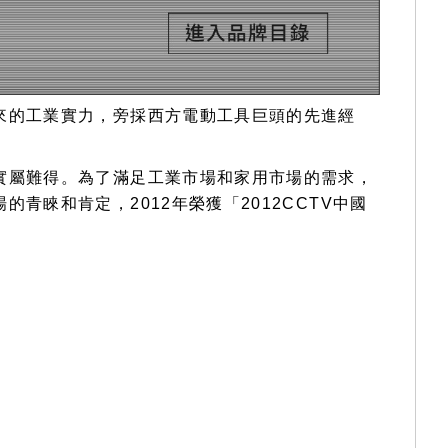
來的工業實力，旁採西方電動工具巨頭的先進經
實屬難得。為了滿足工業市場和家用市場的需求，
睞和肯定，2012年榮獲「2012CCTV中國