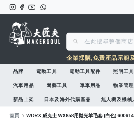
搜
搜
尋
企業採購,免費產品示範
尋
品牌
電動工具
電動工具配件
照明工具
汽車用品
園藝工具
單車用品
物業管理
新品上架
日本及海外代購產品
無人機及機械
首頁
WORX 威克士 WX858用拋光羊毛套 (白色) 600614
Skip
to