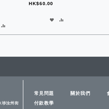
HK$60.00
加
加
加
入
入
入
願
比
比
望
較
較
清
單
常見問題
關於我們
付款教學
深水埗汝州街