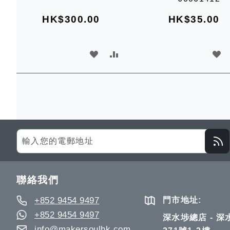
車
車
HK$300.00
HK$35.00
加
加
加
入
入
入
願
比
願
望
較
望
清
清
Sign
單
單
Up
for
Our
聯絡我們
Newsletter:
+852 9454 9497
門市地址:
+852 9454 9497
深水埗總店 - 
info@makersoulhk.com