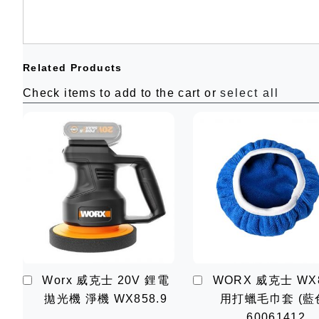
Related Products
Check items to add to the cart or
select all
加
加
Worx 威克士 20V 鋰電
WORX 威克士 WX
入
入
拋光機 淨機 WX858.9
用打蠟毛巾套 (藍
購
購
物
物
60061412