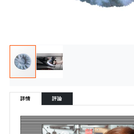
Skip
to
the
詳情
評論
beginning
of
the
images