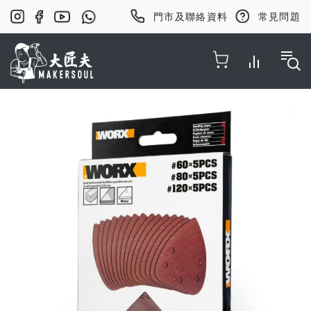
門市及聯絡資料
常見問題
Toggle Nav
Skip
to
the
end
of
the
images
gallery