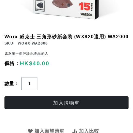
Skip
Worx 威克士 三角形砂紙套裝 (WX820適用) WA2000
to
SKU
WORX WA2000
the
成為第一個評論此產品的人
beginning
HK$40.00
of
the
images
數量
gallery
加入購物車
加入願望清單
加入比較