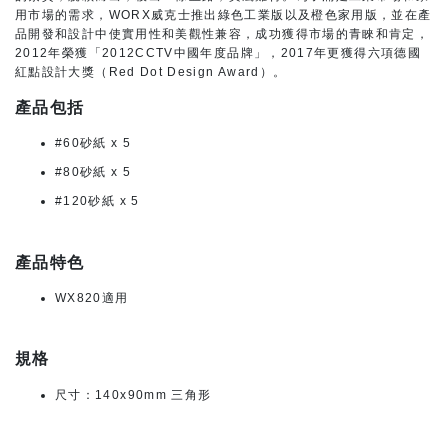
用市場的需求，WORX威克士推出綠色工業版以及橙色家用版，並在產
品開發和設計中使實用性和美觀性兼容，成功獲得市場的青睞和肯定，
2012年榮獲「2012CCTV中國年度品牌」，2017年更獲得六項德國
紅點設計大獎（Red Dot Design Award）。
產品包括
#60砂紙 x 5
#80砂紙 x 5
#120砂紙 x 5
產品特色
WX820適用
規格
尺寸：140x90mm 三角形