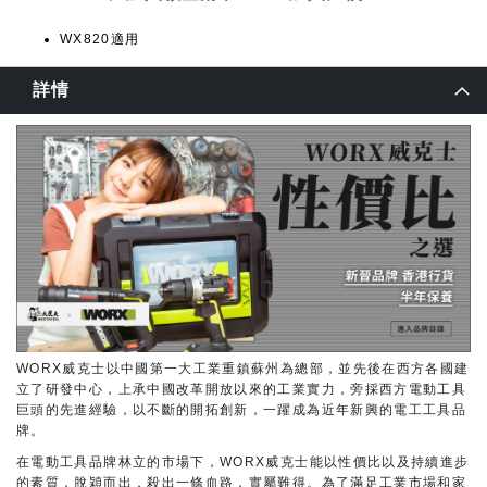
WX820適用
詳情
WORX威克士以中國第一大工業重鎮蘇州為總部，並先後在西方各國建
立了研發中心，上承中國改革開放以來的工業實力，旁採西方電動工具
巨頭的先進經驗，以不斷的開拓創新，一躍成為近年新興的電工工具品
牌。
在電動工具品牌林立的市場下，WORX威克士能以性價比以及持續進步
的素質，脫穎而出，殺出一條血路，實屬難得。為了滿足工業市場和家