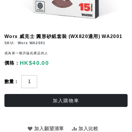
Skip
Worx 威克士 圓形砂紙套裝 (WX820適用) WA2001
to
SKU
Worx WA2001
the
成為第一個評論此產品的人
beginning
HK$40.00
of
the
images
數量
gallery
加入購物車
加入願望清單
加入比較