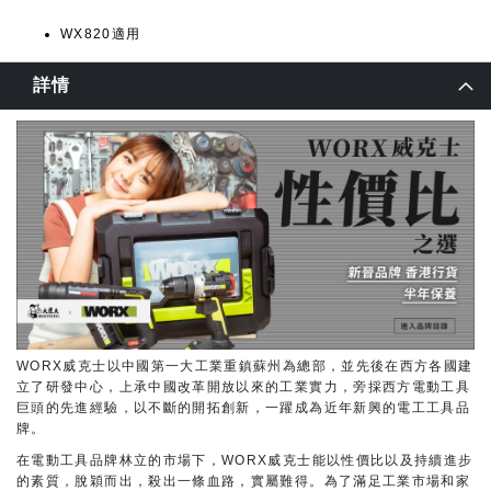
WX820適用
詳情
WORX威克士以中國第一大工業重鎮蘇州為總部，並先後在西方各國建
立了研發中心，上承中國改革開放以來的工業實力，旁採西方電動工具
巨頭的先進經驗，以不斷的開拓創新，一躍成為近年新興的電工工具品
牌。
在電動工具品牌林立的市場下，WORX威克士能以性價比以及持續進步
的素質，脫穎而出，殺出一條血路，實屬難得。為了滿足工業市場和家