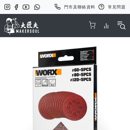
門市及聯絡資料
常見問題
Toggle Nav
Skip
to
the
end
of
the
images
gallery