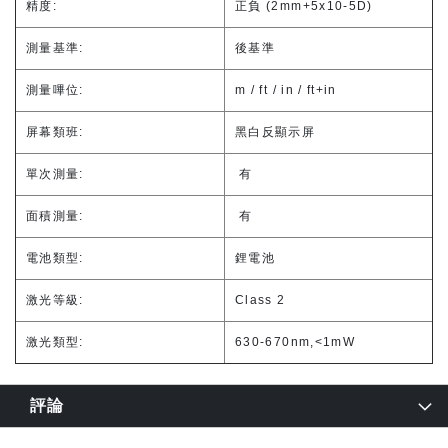
精度:
正負 (2mm+5x10-5D)
測量基準:
後基準
測量嗶位:
m / ft / in / ft+in
屏幕類班:
黑白反顯示屏
單次測量:
有
面積測量:
有
電池類型:
鋰電池
激光等級:
Class 2
激光類型:
630-670nm,<1mW
評論