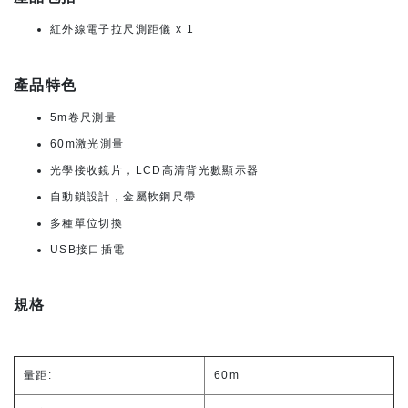
紅外線電子拉尺測距儀 x 1
產品特色
5m卷尺測量
60m激光測量
光學接收鏡片，LCD高清背光數顯示器
自動鎖設計，金屬軟鋼尺帶
多種單位切換
USB接口插電
規格
量距:
60m