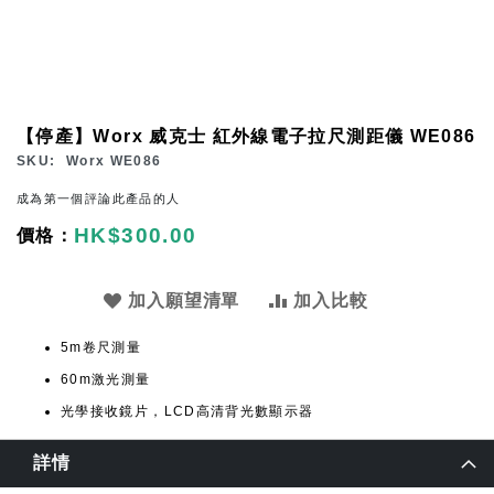
Skip
【停產】Worx 威克士 紅外線電子拉尺測距儀 WE086
to
SKU
Worx WE086
the
成為第一個評論此產品的人
beginning
HK$300.00
of
the
images
加入願望清單
加入比較
gallery
5m卷尺測量
60m激光測量
光學接收鏡片，LCD高清背光數顯示器
詳情