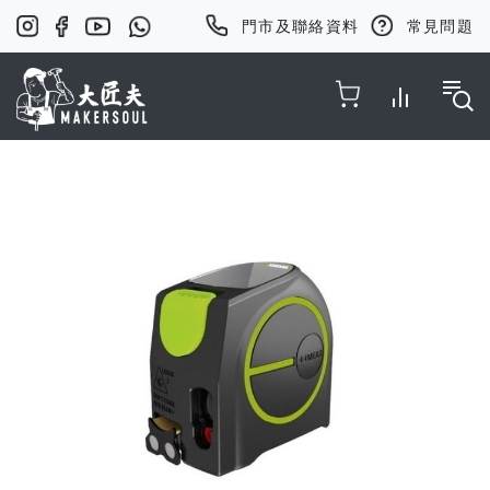
門市及聯絡資料
常見問題
Toggle Nav
Skip
to
the
end
of
the
images
gallery