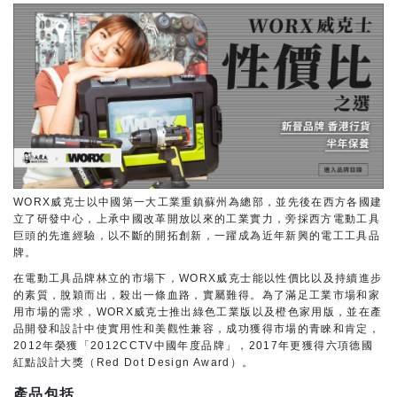
WORX威克士以中國第一大工業重鎮蘇州為總部，並先後在西方各國建
立了研發中心，上承中國改革開放以來的工業實力，旁採西方電動工具
巨頭的先進經驗，以不斷的開拓創新，一躍成為近年新興的電工工具品
牌。
在電動工具品牌林立的市場下，WORX威克士能以性價比以及持續進步
的素質，脫穎而出，殺出一條血路，實屬難得。為了滿足工業市場和家
用市場的需求，WORX威克士推出綠色工業版以及橙色家用版，並在產
品開發和設計中使實用性和美觀性兼容，成功獲得市場的青睞和肯定，
2012年榮獲「2012CCTV中國年度品牌」，2017年更獲得六項德國
紅點設計大獎（Red Dot Design Award）。
產品包括