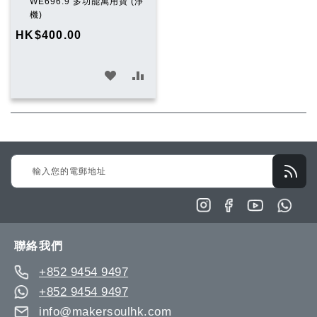
入
WE696.9 多功能萬用寶 (淨
購
機)
物
HK$400.00
車
加
加
入
入
願
比
望
較
Sign
清
Up
單
for
Our
Newsletter:
聯絡我們
+852 9454 9497
+852 9454 9497
info@makersoulhk.com