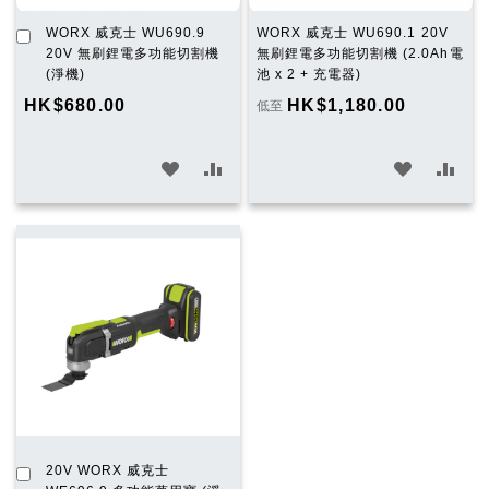
加
WORX 威克士 WU690.9
WORX 威克士 WU690.1 20V
入
20V 無刷鋰電多功能切割機
無刷鋰電多功能切割機 (2.0Ah電
購
(淨機)
池 x 2 + 充電器)
物
HK$680.00
HK$1,180.00
低至
車
加
加
加
加
入
入
入
入
願
比
願
比
望
較
望
較
清
清
單
單
加
20V WORX 威克士