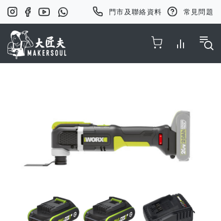
門市及聯絡資料
常見問題
Toggle Nav
Skip
to
the
end
of
the
images
gallery