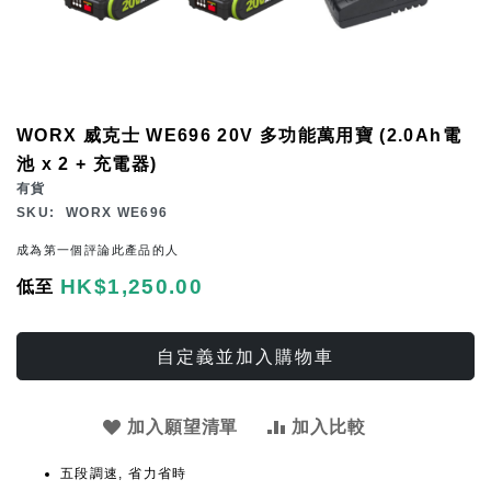
Skip
WORX 威克士 WE696 20V 多功能萬用寶 (2.0Ah電
to
池 x 2 + 充電器)
the
有貨
beginning
SKU
WORX WE696
of
成為第一個評論此產品的人
the
HK$1,250.00
低至
images
gallery
自定義並加入購物車
加入願望清單
加入比較
五段調速, 省力省時