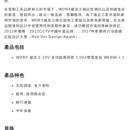
牌。
在電動工具品牌林立的市場下，WORX威克士能以性價比以及持續進步
的素質，脫穎而出，殺出一條血路，實屬難得。為了滿足工業市場和家
用市場的需求，WORX威克士推出綠色工業版以及橙色家用版，並在產
品開發和設計中使實用性和美觀性兼容，成功獲得市場的青睞和肯定，
2012年榮獲「2012CCTV中國年度品牌」，2017年更獲得六項德國
紅點設計大獎（Red Dot Design Award）。
產品包括
WORX 威克士 20V 多功能萬用寶 2.0Ah雙電套裝 WE696 x 1
產品特色
五段調速, 省力省時
耐用, 使用壽命長
輕巧便攜
半年保養
規格