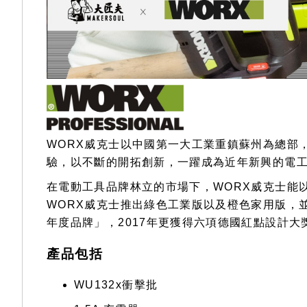
WORX威克士以中國第一大工業重鎮蘇州為總部
驗，以不斷的開拓創新，一躍成為近年新興的電
在電動工具品牌林立的市場下，WORX威克士能
WORX威克士推出綠色工業版以及橙色家用版，並
年度品牌」，2017年更獲得六項德國紅點設計大獎（Red
產品包括
WU132x衝擊批