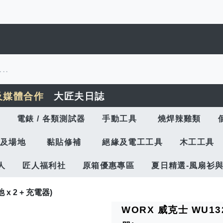
及媒體合作
大匠夫日誌
電錶 / 各類測試器
手動工具
燒焊辣雞類
及場地
黏貼修補
絕緣及電工工具
木工工具
人
匠人福利社
原箱優惠專區
夏日精選-風扇衫
x 2 + 充電器)
WORX 威克士 WU132