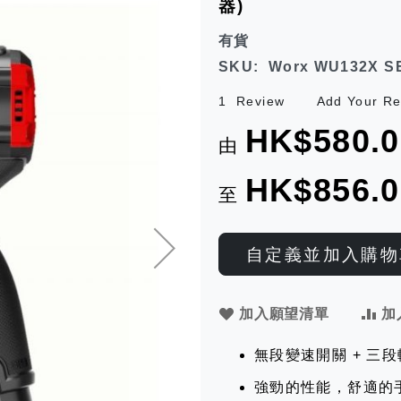
器)
有貨
SKU
Worx WU132X S
1
Review
Add Your Re
HK$580.0
由
HK$856.0
至
自定義並加入購物
加入願望清單
加
無段變速開關 + 三
強勁的性能，舒適的