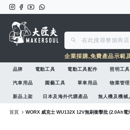
搜
搜
尋
企業採購,免費產品示範
尋
品牌
電動工具
電動工具配件
照明工具
汽車用品
園藝工具
單車用品
物業管理
新品上架
日本及海外代購產品
無人機及機械
首頁
WORX 威克士 WU132X 12V無刷衝擊批 (2.0Ah電池 
Skip
to