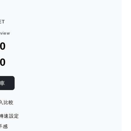
ET
view
0
0
車
入比較
段轉速設定
手感