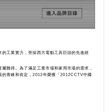
來的工業實力，旁採西方電動工具巨頭的先進經
實屬難得。為了滿足工業市場和家用市場的需求，
睞和肯定，2012年榮獲「2012CCTV中國