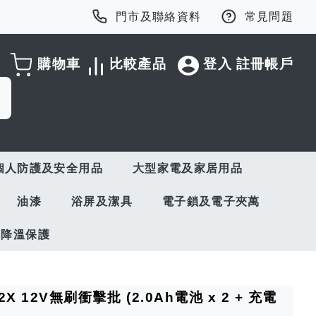
門市及聯絡資料
常見問題
購物車
比較產品
登入
註冊帳戶
個人防護及安全用品
大型家電及家居用品
油漆
浴屏及潔具
電子鎖及電子夾萬
與降溫保護
X 12V無刷衝擊批 (2.0Ah電池 x 2 + 充電