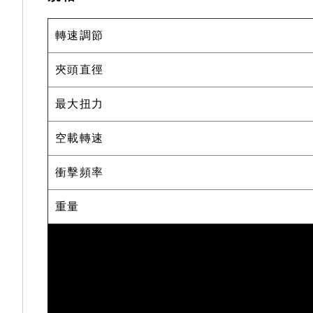
轉速調節
夾頭直徑
最大扭力
空載轉速
衝擊頻率
重量