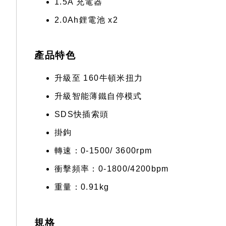
1.5A 充電器
2.0Ah鋰電池 x2
產品特色
升級至 160牛頓米扭力
升級智能薄鐵自停模式
SDS快插索頭
掛鉤
轉速：0-1500/ 3600rpm
衝擊頻率：0-1800/4200bpm
重量：0.91kg
規格