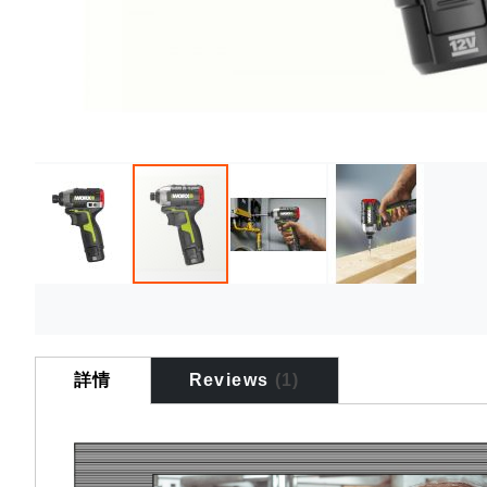
Skip
to
the
詳情
Reviews
1
beginning
of
the
images