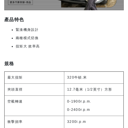
產品特色
緊湊機身設計
兩種模式切換
扭矩大 效率高
規格
最大扭矩
320牛頓.米
夾頭直徑
12.7毫米（1/2英寸）方形
空載轉速
0-1900r.p.m.
0-2400r.p.m
衝擊頻率
3200i.p.m