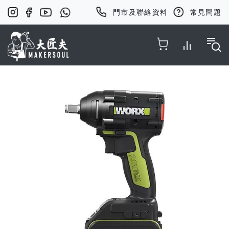
門市及聯絡資料
常見問題
Toggle Nav
Skip
to
the
end
of
the
images
gallery