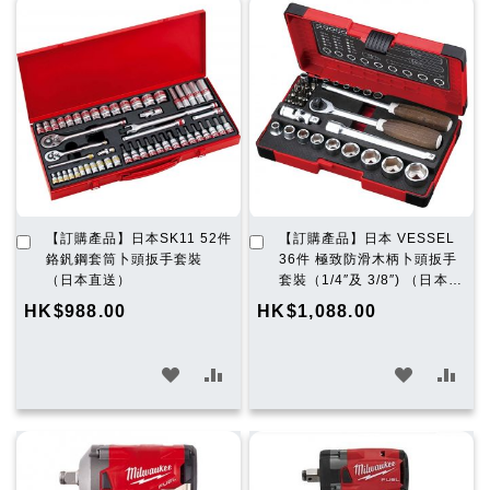
願
比
願
比
望
較
望
較
清
清
單
單
加
加
【訂購產品】日本SK11 52件
【訂購產品】日本 VESSEL
入
入
鉻釩鋼套筒卜頭扳手套裝
36件 極致防滑木柄卜頭扳手
購
購
（日本直送）
套裝（1/4″及 3/8″) （日本直
物
物
送）
HK$988.00
HK$1,088.00
車
車
加
加
加
加
入
入
入
入
願
比
願
比
望
較
望
較