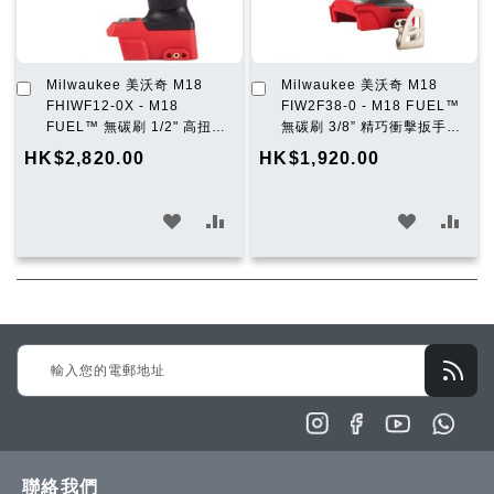
加
加
Milwaukee 美沃奇 M18
Milwaukee 美沃奇 M18
入
入
FHIWF12-0X - M18
FIW2F38-0 - M18 FUEL™
購
購
FUEL™ 無碳刷 1/2" 高扭力
無碳刷 3/8” 精巧衝擊扳手
物
物
衝擊扳手 (電扑) (淨機)
(電扑) (淨機)
HK$2,820.00
HK$1,920.00
車
車
加
加
加
加
入
入
入
入
願
比
願
比
望
較
望
較
Sign
清
清
Up
單
單
for
Our
Newsletter:
聯絡我們