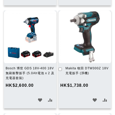
入
入
入
入
願
比
願
比
望
較
望
較
清
清
單
單
加
Bosch 博世 GDS 18V-400 18V
Makita 牧田 DTW300Z 18V
入
無刷衝擊扳手 (5.0Ah電池 x 2 及
充電扳手 (淨機)
購
充電器套裝)
物
HK$2,600.00
HK$1,738.00
車
加
加
加
加
入
入
入
入