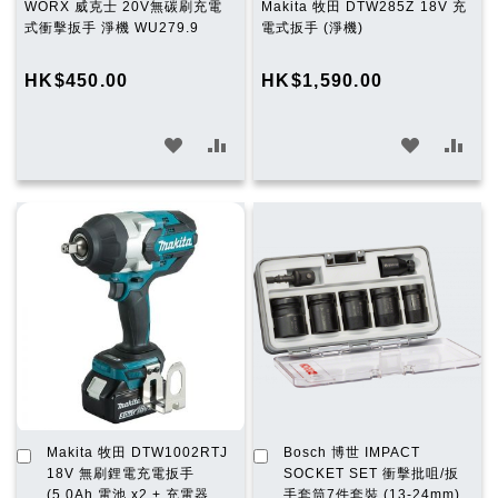
WORX 威克士 20V無碳刷充電
Makita 牧田 DTW285Z 18V 充
式衝擊扳手 淨機 WU279.9
電式扳手 (淨機)
HK$450.00
HK$1,590.00
加
加
加
加
入
入
入
入
願
比
願
比
望
較
望
較
清
清
單
單
加
加
Makita 牧田 DTW1002RTJ
Bosch 博世 IMPACT
入
入
18V 無刷鋰電充電扳手
SOCKET SET 衝擊批咀/扳
購
購
(5.0Ah 電池 x2 + 充電器套
手套筒7件套裝 (13-24mm)