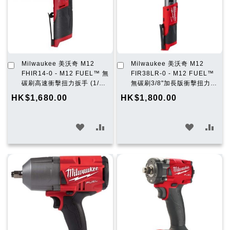
單
單
加
加
Milwaukee 美沃奇 M12
Milwaukee 美沃奇 M12
入
入
FHIR14-0 - M12 FUEL™ 無
FIR38LR-0 - M12 FUEL™
購
購
碳刷高速衝擊扭力扳手 (1/4″)
無碳刷3/8"加長版衝擊扭力扳
物
物
(淨機)
手 (淨機)
HK$1,680.00
HK$1,800.00
車
車
加
加
加
加
入
入
入
入
願
比
願
比
望
較
望
較
清
清
單
單