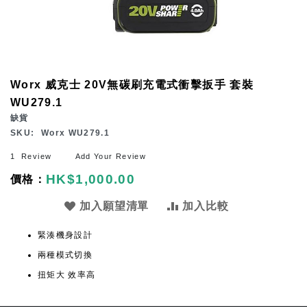
Skip
Worx 威克士 20V無碳刷充電式衝擊扳手 套裝
to
WU279.1
the
缺貨
beginning
SKU
Worx WU279.1
of
1
Review
Add Your Review
the
HK$1,000.00
images
gallery
加入願望清單
加入比較
緊湊機身設計
兩種模式切換
扭矩大 效率高