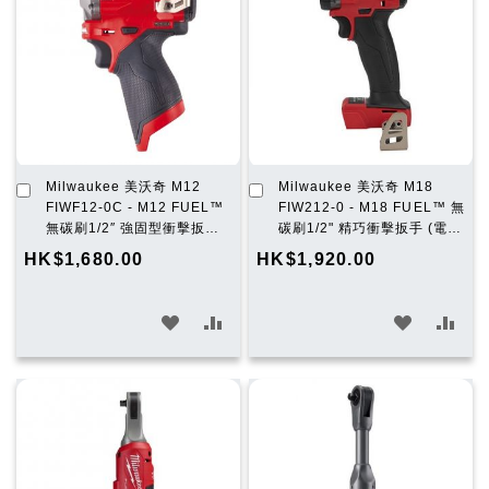
清
清
單
單
加
加
Milwaukee 美沃奇 M12
Milwaukee 美沃奇 M18
入
入
FIWF12-0C - M12 FUEL™
FIW212-0 - M18 FUEL™ 無
購
購
無碳刷1/2″ 強固型衝擊扳手
碳刷1/2" 精巧衝擊扳手 (電
物
物
(電扑) (淨機)
扑) (淨機)
HK$1,680.00
HK$1,920.00
車
車
加
加
加
加
入
入
入
入
願
比
願
比
望
較
望
較
清
清