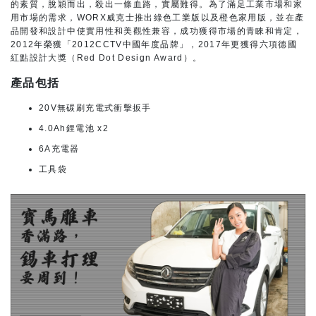
的素質，脫穎而出，殺出一條血路，實屬難得。為了滿足工業市場和家
用市場的需求，WORX威克士推出綠色工業版以及橙色家用版，並在產
品開發和設計中使實用性和美觀性兼容，成功獲得市場的青睞和肯定，
2012年榮獲「2012CCTV中國年度品牌」，2017年更獲得六項德國
紅點設計大獎（Red Dot Design Award）。
產品包括
20V無碳刷充電式衝擊扳手
4.0Ah鋰電池 x2
6A充電器
工具袋