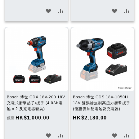
加
加
加
加
入
入
入
入
願
比
願
比
望
較
望
較
清
清
單
單
Bosch 博世 GDX 18V-200 18V
Bosch 博世 GDS 18V-1050H
充電式衝擊起子/扳手 (4.0Ah電
18V 雙渦輪無刷高扭力衝擊扳手
池 x 2 及充電器套裝)
(優惠價加配電池及充電器)
HK$1,000.00
HK$2,180.00
低至
加
加
加
加