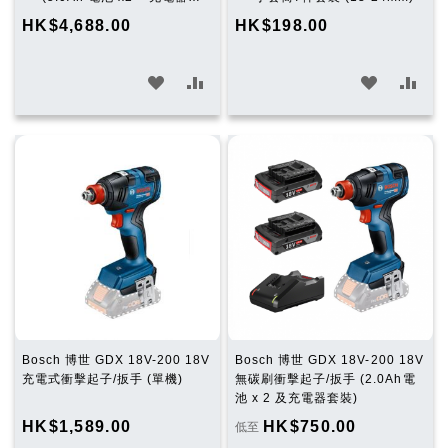
物
物
裝)
HK$4,688.00
HK$198.00
車
車
加
加
加
加
入
入
入
入
願
比
願
比
望
較
望
較
清
清
單
單
Bosch 博世 GDX 18V-200 18V
Bosch 博世 GDX 18V-200 18V
充電式衝擊起子/扳手 (單機)
無碳刷衝擊起子/扳手 (2.0Ah電
池 x 2 及充電器套裝)
HK$1,589.00
HK$750.00
低至