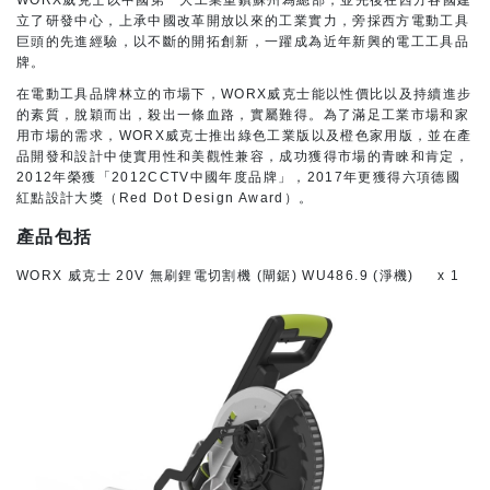
立了研發中心，上承中國改革開放以來的工業實力，旁採西方電動工具
巨頭的先進經驗，以不斷的開拓創新，一躍成為近年新興的電工工具品
牌。
在電動工具品牌林立的市場下，WORX威克士能以性價比以及持續進步
的素質，脫穎而出，殺出一條血路，實屬難得。為了滿足工業市場和家
用市場的需求，WORX威克士推出綠色工業版以及橙色家用版，並在產
品開發和設計中使實用性和美觀性兼容，成功獲得市場的青睞和肯定，
2012年榮獲「2012CCTV中國年度品牌」，2017年更獲得六項德國
紅點設計大獎（Red Dot Design Award）。
產品包括
WORX 威克士 20V 無刷鋰電切割機 (閘鋸) WU486.9 (淨機) x 1