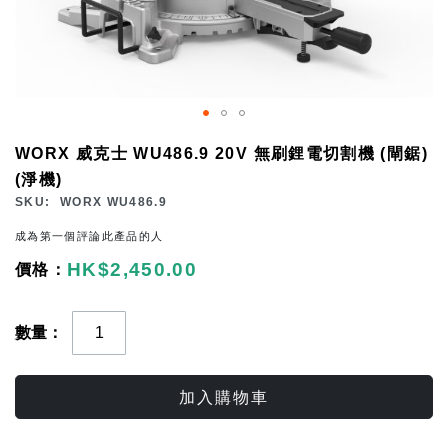
Skip
WORX 威克士 WU486.9 20V 無刷鋰電切割機 (閘鋸)
to
(淨機)
the
SKU
WORX WU486.9
beginning
成為第一個評論此產品的人
of
HK$2,450.00
the
images
gallery
數量
加入購物車