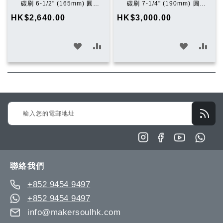
購
購
碳刷 6-1/2" (165mm) 圓鋸
碳刷 7-1/4" (190mm) 圓鋸
物
物
機 (淨機)
機 (淨機)
HK$2,640.00
HK$3,000.00
車
車
加
加
加
加
入
入
入
入
願
比
願
比
望
較
望
較
Sign
清
清
Up
單
單
for
Our
Newsletter:
聯絡我們
+852 9454 9497
+852 9454 9497
info@makersoulhk.com