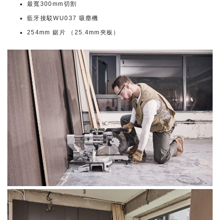
最寬300mm切割
藍牙接駁WU037 吸塵機
254mm 鋸片 （25.4mm夾板）