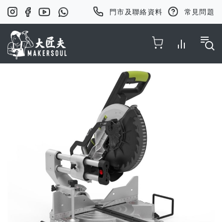
門市及聯絡資料
常見問題
Toggle Nav
Skip
to
the
end
of
the
images
gallery