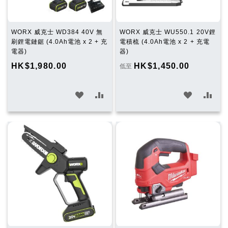
WORX 威克士 WD384 40V 無
WORX 威克士 WU550.1 20V鋰
刷鋰電鏈鋸 (4.0Ah電池 x 2 + 充
電積梳 (4.0Ah電池 x 2 + 充電
電器)
器)
HK$1,980.00
HK$1,450.00
低至
加
加
加
加
入
入
入
入
願
比
願
比
望
較
望
較
清
清
單
單