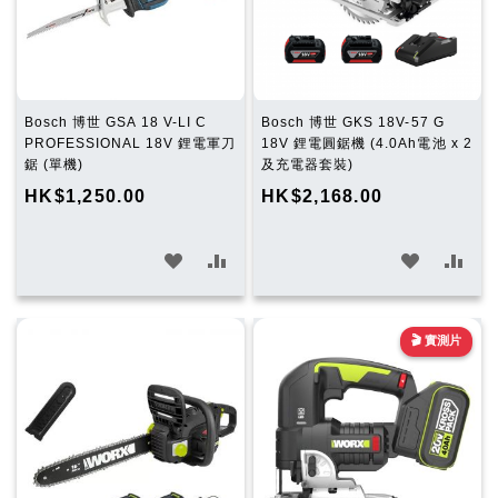
單
單
Bosch 博世 GSA 18 V-LI C
Bosch 博世 GKS 18V-57 G
PROFESSIONAL 18V 鋰電軍刀
18V 鋰電圓鋸機 (4.0Ah電池 x 2
鋸 (單機)
及充電器套裝)
HK$1,250.00
HK$2,168.00
加
加
加
加
入
入
入
入
願
比
願
比
🎬 實測片
望
較
望
較
清
清
單
單