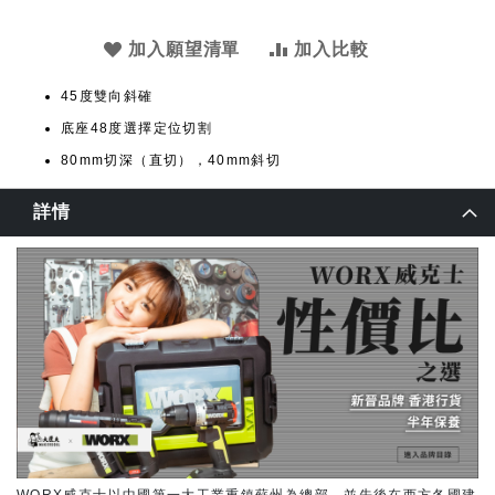
加入願望清單
加入比較
45度雙向斜確
底座48度選擇定位切割
80mm切深（直切），40mm斜切
詳情
WORX威克士以中國第一大工業重鎮蘇州為總部，並先後在西方各國建