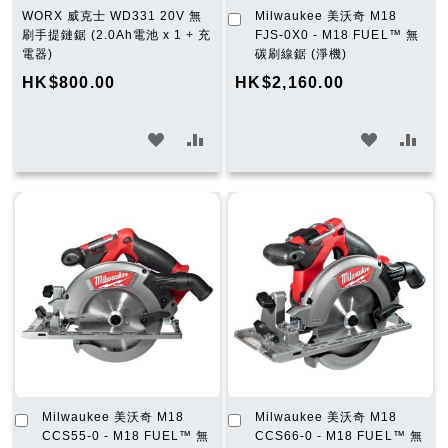
加
WORX 威克士 WD331 20V 無
Milwaukee 美沃奇 M18
入
刷手提鏈鋸 (2.0Ah電池 x 1 + 充
FJS-0X0 - M18 FUEL™ 無
購
電器)
碳刷線鋸 (淨機)
物
HK$800.00
HK$2,160.00
車
加
加
加
加
入
入
入
入
願
比
願
比
望
較
望
較
清
清
單
單
加
加
Milwaukee 美沃奇 M18
Milwaukee 美沃奇 M18
入
入
CCS55-0 - M18 FUEL™ 無
CCS66-0 - M18 FUEL™ 無