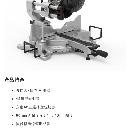
產品特色
可插入2個20V 電池
45度雙向斜確
底座48度選擇定位切割
80mm切深（直切），40mm斜切
陰影指示線幫助切割