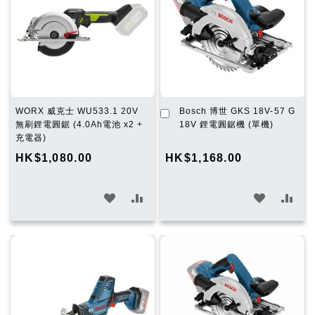
加
WORX 威克士 WU533.1 20V
Bosch 博世 GKS 18V-57 G
入
無刷鋰電圓鋸 (4.0Ah電池 x2 +
18V 鋰電圓鋸機 (單機)
購
充電器)
物
HK$1,080.00
HK$1,168.00
車
加
加
加
加
入
入
入
入
願
比
願
比
望
較
望
較
清
清