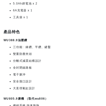
5.0Ah鋰電池 x 2
6A充電器 x 1
工具袋 x 1
產品特色
WU388.9油壓鑽
三功能 : 錘鑽、平鑽、鏟鑿
雙重防塵夾頭
分離式減震結構設計
全封閉線路板
電子脈沖
安全脫口設計
大直徑氣缸設計
WU805.9磨機 （取代wu806）
纖細手柄,快速散熱