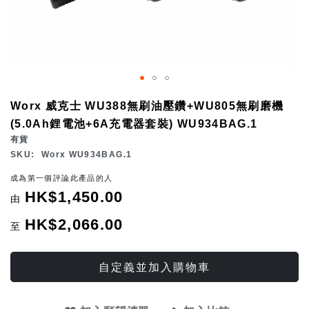
Skip
Worx 威克士 WU388無刷油壓鑽+WU805無刷磨機
to
(5.0Ah鋰電池+6A充電器套裝) WU934BAG.1
the
有貨
beginning
SKU
Worx WU934BAG.1
of
成為第一個評論此產品的人
the
HK$1,450.00
由
images
gallery
HK$2,066.00
至
自定義並加入購物車