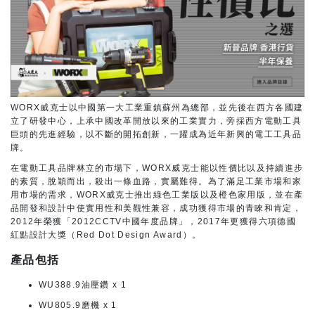
WORX威克士以中國第一大工業重鎮蘇州為總部，並先後在西方各國建
立了研發中心，上承中國改革開放以來的工業實力，旁採西方電動工具
巨頭的先進經驗，以不斷的開拓創新，一躍成為近年新興的電工工具品
牌。
在電動工具品牌林立的市場下，WORX威克士能以性價比以及持續進步
的素質，脫穎而出，殺出一條血路，實屬難得。為了滿足工業市場和家
用市場的需求，WORX威克士推出綠色工業版以及橙色家用版，並在產
品開發和設計中使實用性和美觀性兼容，成功獲得市場的青睞和肯定，
2012年榮獲「2012CCTV中國年度品牌」，2017年更獲得六項德國
紅點設計大獎（Red Dot Design Award）。
產品包括
WU388.9油壓鑽 x 1
WU805.9磨機 x 1