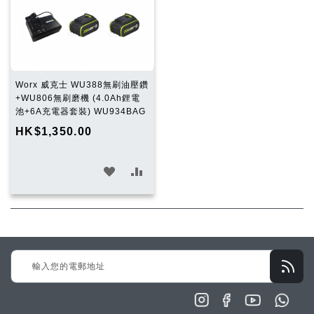
單
單
Worx 威克士 WU388無刷油壓鑽
+WU806無刷磨機 (4.0Ah鋰電
池+6A充電器套裝) WU934BAG
HK$1,350.00
加
加
入
入
願
比
望
較
Sign
清
Up
單
for
Our