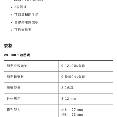
3段調速
可調節輔助手柄
全膠封電路面板
可拆卸風窗
規格
WU388.9油壓鑽
額定空載轉速
0-1210轉/分鐘
額定錘擊數
0-5400次/分鐘
衝擊能量
2.2焦耳
最佳應用
8-12 mm
鑽孔能力
木材 : 27 mm
鋼材 : 13 mm