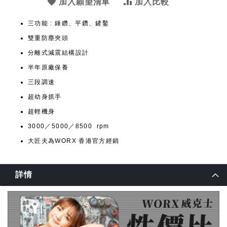
加入願望清單
加入比較
三功能 : 錘鑽、平鑽、鏟鑿
雙重防塵夾頭
分離式減震結構設計
半年原廠保養
三段調速
超幼身抓手
超輕機身
3000／5000／8500 rpm
大匠夫為WORX 香港官方經銷
詳情