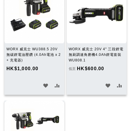
WORX 威克士 WU388.5 20V
WORX 威克士 20V 4" 三段鋰電
無碳鋰電油壓鑽 (4.0Ah電池 x 2
無刷調速角磨機4.0Ah鋰電套裝
+ 充電器)
WU808.1
HK$1,000.00
HK$600.00
低至
加
加
加
加
入
入
入
入
願
比
願
比
望
較
望
較
清
清