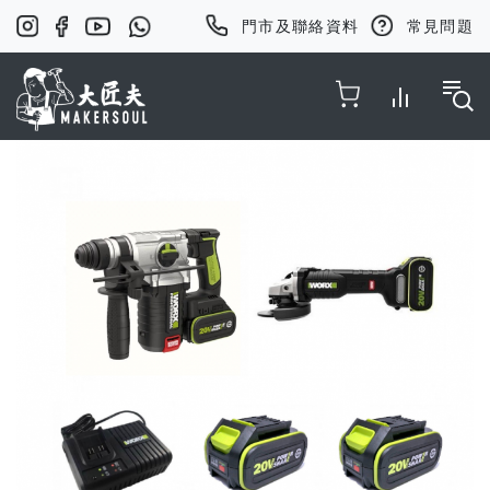
門市及聯絡資料
常見問題
Toggle Nav
Skip
to
the
end
of
the
images
gallery