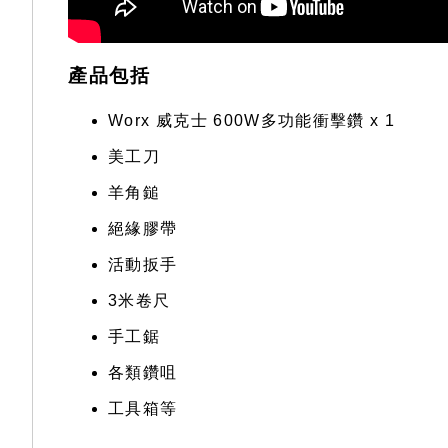
產品包括
Worx 威克士 600W多功能衝擊鑽 x 1
美工刀
羊角鎚
絕緣膠帶
活動扳手
3米卷尺
手工鋸
各類鑽咀
工具箱等