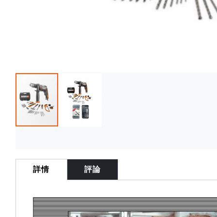
Skip
to
the
詳情
評論
beginning
of
the
images