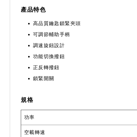
產品特色
高品質鑰匙鎖緊夾頭
可調節輔助手柄
調速旋鈕設計
功能切換撥鈕
正反轉撥鈕
鎖緊開關
規格
功率
空載轉速