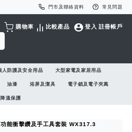
門市及聯絡資料
常見問題
購物車
比較產品
登入
註冊帳戶
個人防護及安全用品
大型家電及家居用品
油漆
浴屏及潔具
電子鎖及電子夾萬
與降溫保護
W多功能衝擊鑽及手工具套裝 WX317.3