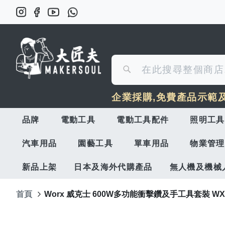
搜
搜
尋
企業採購,免費產品示範
尋
品牌
電動工具
電動工具配件
照明工具
汽車用品
園藝工具
單車用品
物業管理
新品上架
日本及海外代購產品
無人機及機械
首頁
Worx 威克士 600W多功能衝擊鑽及手工具套裝 WX3
Skip
to