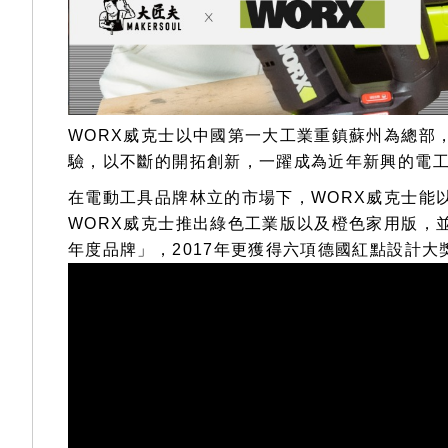
WORX威克士以中國第一大工業重鎮蘇州為總部
驗，以不斷的開拓創新，一躍成為近年新興的電
在電動工具品牌林立的市場下，WORX威克士能
WORX威克士推出綠色工業版以及橙色家用版，並
年度品牌」，2017年更獲得六項德國紅點設計大獎（Red