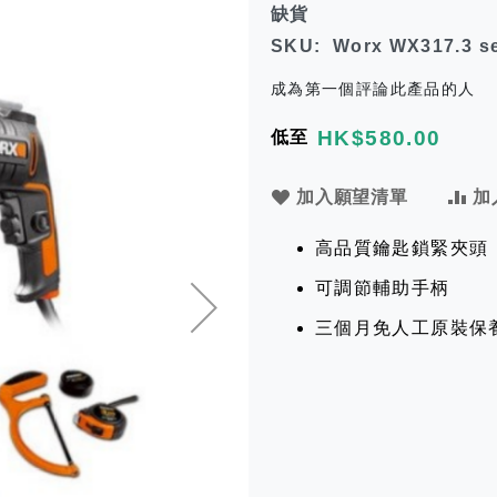
缺貨
SKU
Worx WX317.3 s
成為第一個評論此產品的人
HK$580.00
低至
加入願望清單
加
高品質鑰匙鎖緊夾頭
可調節輔助手柄
三個月免人工原裝保