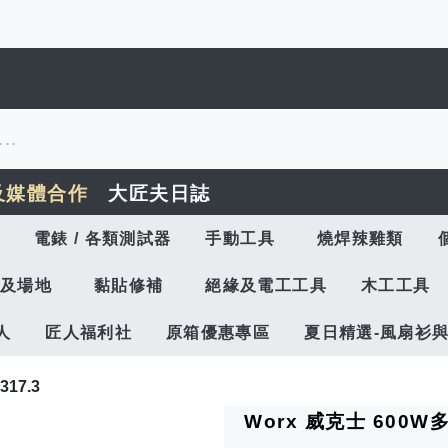
及媒體合作
大匠夫日誌
電錶 / 各類測試器
手動工具
燒焊辣雞類
及場地
黏貼修補
絕緣及電工工具
木工工具
人
匠人福利社
原箱優惠專區
夏日精選-風扇衫
17.3
Worx 威克士 600