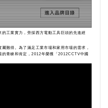
來的工業實力，旁採西方電動工具巨頭的先進經
實屬難得。為了滿足工業市場和家用市場的需求，
睞和肯定，2012年榮獲「2012CCTV中國