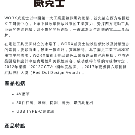
WORX威克士以中國第一大工業重鎮蘇州為總部，並先後在西方各國建
立了研發中心，上承中國改革開放以來的工業實力，旁採西方電動工具
巨頭的先進經驗，以不斷的開拓創新，一躍成為近年新興的電工工具品
牌。
在電動工具品牌林立的市場下，WORX威克士能以性價比以及持續進步
的素質，脫穎而出，殺出一條血路，實屬難得。為了滿足工業市場和家
用市場的需求，WORX威克士推出綠色工業版以及橙色家用版，並在產
品開發和設計中使實用性和美觀性兼容，成功獲得市場的青睞和肯定，
2012年榮獲「2012CCTV中國年度品牌」，2017年更獲得六項德國
紅點設計大獎（Red Dot Design Award）。
產品包括
4V磨筆
30件打磨、雕刻、切割、拋光、鑽孔耐配件
USB TYPE-C充電線
產品特點