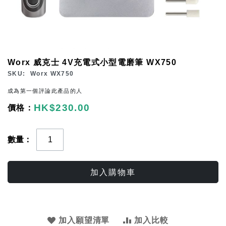
Skip
Worx 威克士 4V充電式小型電磨筆 WX750
to
SKU
Worx WX750
the
成為第一個評論此產品的人
beginning
HK$230.00
of
the
images
數量
gallery
加入購物車
加入願望清單
加入比較