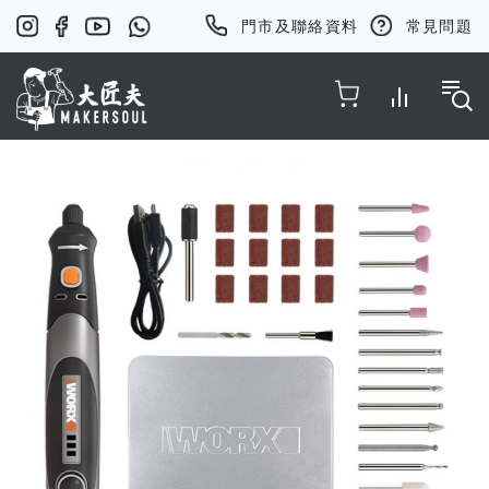
門市及聯絡資料
常見問題
Toggle Nav
Skip
to
the
end
of
the
images
gallery