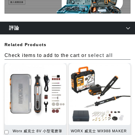
評論
Related Products
Check items to add to the cart or
select all
加
Worx 威克士 8V 小型電磨筆
WORX 威克士 WX988 MAKER