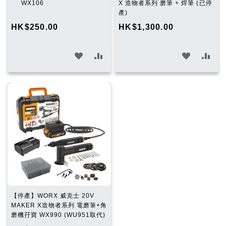
入
WX106
X 造物者系列 磨筆 + 焊筆 (已停
購
產)
物
HK$250.00
HK$1,300.00
車
加
加
加
加
入
入
入
入
願
比
願
比
望
較
望
較
清
清
單
單
【停產】WORX 威克士 20V
MAKER X造物者系列 電磨筆+角
磨機孖寶 WX990 (WU951取代)