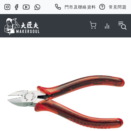
門市及聯絡資料
常見問題
Toggle Nav
Skip
to
the
end
of
the
images
gallery