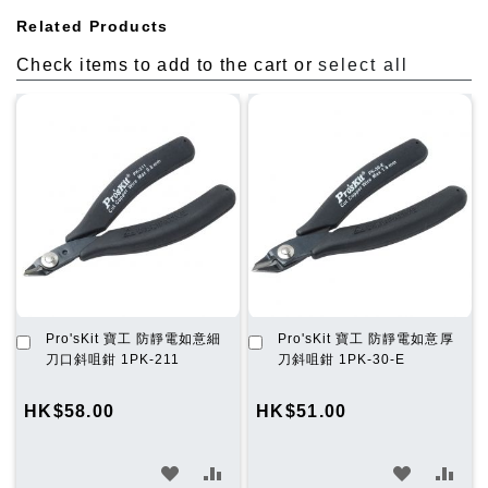
Related Products
Check items to add to the cart or
select all
加
加
Pro'sKit 寶工 防靜電如意細
Pro'sKit 寶工 防靜電如意厚
入
入
刀口斜咀鉗 1PK-211
刀斜咀鉗 1PK-30-E
購
購
物
物
HK$58.00
HK$51.00
車
車
加
加
加
加