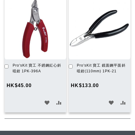
願
比
願
比
望
較
望
較
清
清
單
單
加
加
Pro'sKit 寶工 不銹鋼紅心斜
Pro'sKit 寶工 鏡面鋼平面斜
入
入
咀鉗 1PK-396A
咀鉗(110mm) 1PK-21
購
購
物
物
HK$45.00
HK$133.00
車
車
加
加
加
加
入
入
入
入
願
比
願
比
望
較
望
較