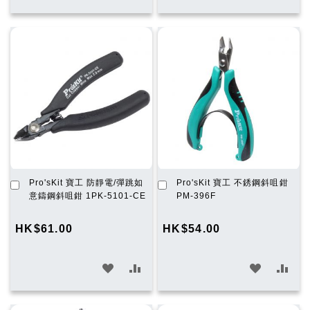
入
入
入
入
願
比
願
比
望
較
望
較
清
清
單
單
加
加
Pro'sKit 寶工 防靜電/彈跳如
Pro'sKit 寶工 不銹鋼斜咀鉗
入
入
意鑄鋼斜咀鉗 1PK-5101-CE
PM-396F
購
購
物
物
HK$61.00
HK$54.00
車
車
加
加
加
加
入
入
入
入