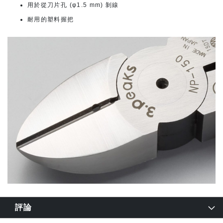
用於從刀片孔 (φ1.5 mm) 剝線
耐用的塑料握把
評論