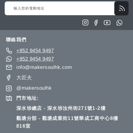
Sign
清
清
Up
單
單
for
Our
Newsletter:
聯絡我們
+852 9454 9497
+852 9454 9497
info@makersoulhk.com
大匠夫
@makersoulhk
門市地址:
深水埗總店 - 深水埗汝州街271號1-2樓
觀塘分部 - 觀塘成業街11號華成工商中心8樓
816室