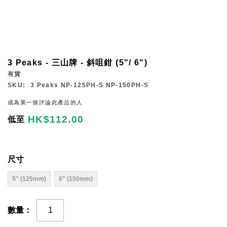
Skip
3 Peaks - 三山牌 - 斜咀鉗 (5"/ 6")
to
有貨
the
SKU
3 Peaks NP-125PH-S NP-150PH-S
beginning
成為第一個評論此產品的人
of
HK$112.00
低至
the
images
gallery
尺寸
5" (125mm)
6" (150mm)
數量