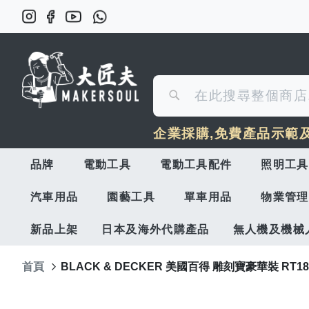
搜
搜
尋
企業採購,免費產品示範
尋
品牌
電動工具
電動工具配件
照明工具
汽車用品
園藝工具
單車用品
物業管理
新品上架
日本及海外代購產品
無人機及機械
首頁
BLACK & DECKER 美國百得 雕刻寶豪華裝 RT1
Skip
to