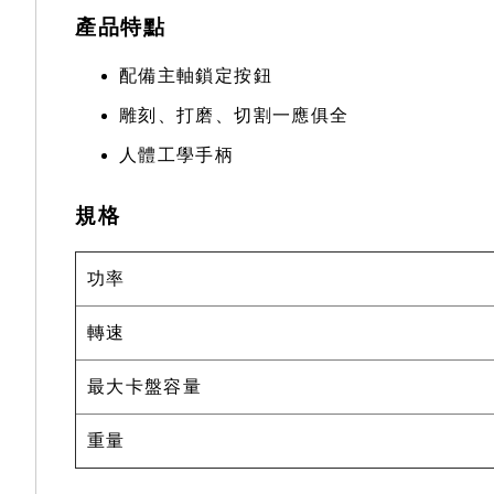
產品特點
配備主軸鎖定按鈕
雕刻、打磨、切割一應俱全
人體工學手柄
規格
功率
轉速
最大卡盤容量
重量