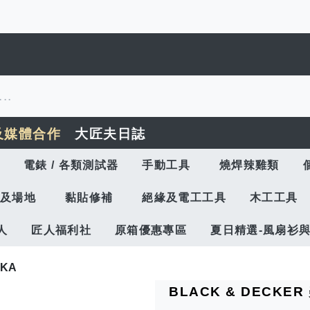
及媒體合作
大匠夫日誌
電錶 / 各類測試器
手動工具
燒焊辣雞類
及場地
黏貼修補
絕緣及電工工具
木工工具
人
匠人福利社
原箱優惠專區
夏日精選-風扇衫
8KA
BLACK & DECKE