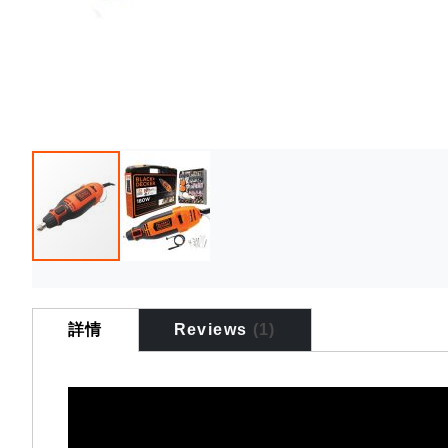
Skip
to
the
詳情
Reviews
1
beginning
of
the
images