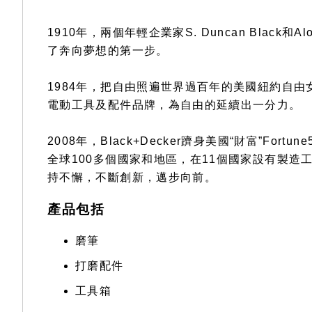
1910年，兩個年輕企業家S. Duncan Black和
了奔向夢想的第一步。
1984年，把自由照遍世界過百年的美國紐約自由女神像(St
電動工具及配件品牌，為自由的延續出一分力。
2008年，Black+Decker躋身美國“財富”F
全球100多個國家和地區，在11個國家設有製
持不懈，不斷創新，邁步向前。
產品包括
磨筆
打磨配件
工具箱