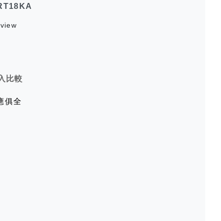
 RT18KA
view
入比較
應俱全