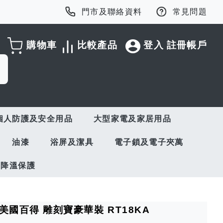
門市及聯絡資料
常見問題
購物車
比較產品
登入
註冊帳戶
個人防護及安全用品
大型家電及家居用品
油漆
浴屏及潔具
電子鎖及電子夾萬
與降溫保護
R 美國百得 雕刻寶豪華裝 RT18KA