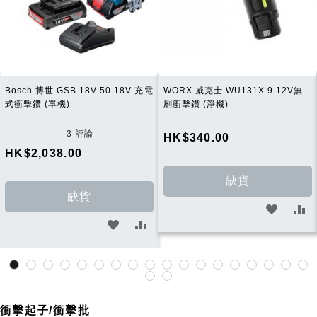
Bosch 博世 GSB 18V-50 18V 充電
WORX 威克士 WU131X.9 12V無
式衝擊鑽 (單機)
刷衝擊鑽 (淨機)
3
評論
HK$340.00
HK$2,038.00
缺貨
缺貨
加
加
加
加
入
入
入
入
願
比
願
比
望
較
望
較
清
衝擊起子/衝擊批