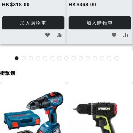
HK$318.00
HK$368.00
加入購物車
加入購物車
加
加
加
加
入
入
入
入
願
比
願
比
望
較
望
較
衝擊鑽
清
清
單
單