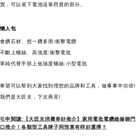
買，可以省下電池這筆昂貴的部分。
懶人包
會鑽石材、想一鑽多用:衝擊電鑽
不斷上螺絲、高強度:衝擊電批
單純代替手部上低強度螺絲:小型電批
希望可以幫到大家找到理想的品牌和工具，做事事半功倍!
我們是大匠夫，下次再見!
引申閱讀:【大匠夫消費券好推介】家用電批電鑽維修睇門
口推介！各類型工具牌子同預算有咩好選擇？