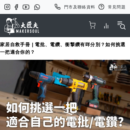
門市及聯絡資料
常見問題
Toggle Nav
家居自救手冊 | 電批、電鑽、衝撃鑽有咩分別？如何挑選
一把適合你的？