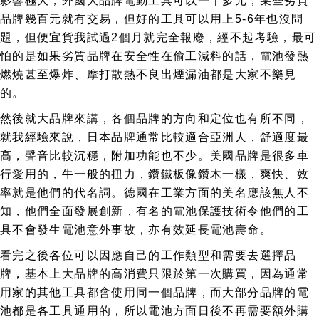
影響極大，外國大品牌電動工具可以一千多元，某些劣質
品牌幾百元就有交易，但好的工具可以用上5-6年也沒問
題，但便宜貨我試過2個月就完全報廢，經不起考驗，最可
怕的是如果劣質品牌在安全性在偷工減料的話，電池發熱
燃燒甚至爆炸、摩打散熱不良出煙漏油都是大家不樂見
的。
然後就大品牌來講，各個品牌的方向和定位也有所不同，
就我經驗來說，日本品牌通常比較適合亞洲人，舒適度最
高，聲音比較沉穩，附加功能也不少。美國品牌是很多車
行愛用的，牛一般的扭力，鑽鐵板像鑽木一樣，爽快、效
率就是他們的代名詞。德國在工業方面的美名應該無人不
知，他們全面發展創新，有名的電池保護技術令他們的工
具不會發生電池意外事故，亦有效延長電池壽命。
看完之後各位可以因應自己的工作類型和需要去選擇品
牌，基本上大品牌的高消費只限於第一次購買，因為通常
用家的其他工具都會使用同一個品牌，而大部分品牌的電
池都是各工具通用的，所以電池方面日後不再需要額外購