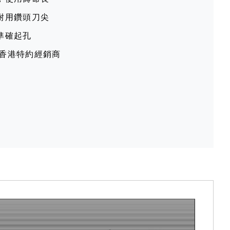
耐用鑽頭刀尖
準確起孔
世香港特約經銷商