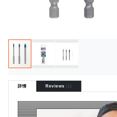
Skip
to
the
詳情
Reviews
1
beginning
of
the
images