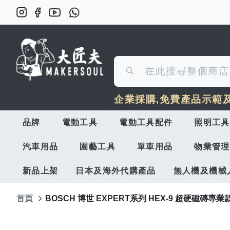
搜
搜
尋
企業採購,免費產品示範
尋
品牌
電動工具
電動工具配件
照明工具
汽車用品
園藝工具
單車用品
物業管理
新品上架
日本及海外代購產品
無人機及機械
首頁
BOSCH 博世 EXPERT系列 HEX-9 超硬磁磚專業款鑽頭套
Skip
to