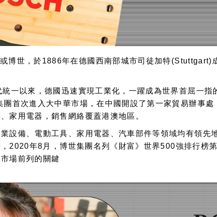
稱Bosch或博世，於1886年在德國西南部城市司徒加特(Stut
代統一以來，德國迅速實現工業化，一躍成為世界首屈一指
集團首次進入大中華市場，在中國開設了第一家貿易辦事處；
具、家用電器，銷售網絡覆蓋港澳地區。
工業設備、電動工具、家用電器、汽車部件等領域均有領先
2020年8月，博世集團名列《財富》世界500強排行榜
具市場前列的關鍵