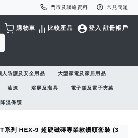
門市及聯絡資料
常見問題
購物車
比較產品
登入
註冊帳戶
個人防護及安全用品
大型家電及家居用品
油漆
浴屏及潔具
電子鎖及電子夾萬
與降溫保護
RT系列 HEX-9 超硬磁磚專業款鑽頭套裝 (3