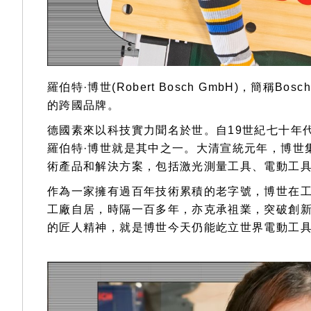
羅伯特·博世(Robert Bosch GmbH)，簡
的跨國品牌。
德國素來以科技實力聞名於世。自19世紀七十年
羅伯特·博世就是其中之一。大清宣統元年，博世
術產品和解決方案，包括激光測量工具、電動工
作為一家擁有過百年技術累積的老字號，博世在
工廠自居，時隔一百多年，亦克承祖業，突破創新，
的匠人精神，就是博世今天仍能屹立世界電動工