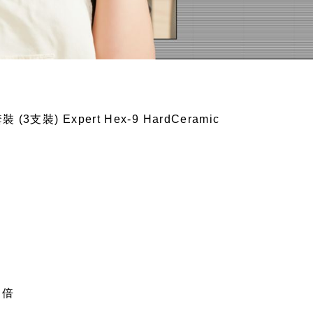
支裝) Expert Hex-9 HardCeramic
 倍