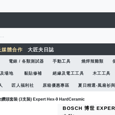
及媒體合作
大匠夫日誌
電錶 / 各類測試器
手動工具
燒焊辣雞類
及場地
黏貼修補
絕緣及電工工具
木工工具
人
匠人福利社
原箱優惠專區
夏日精選-風扇衫
裝 (3支裝) Expert Hex-9 HardCeramic
BOSCH 博世 EXPE