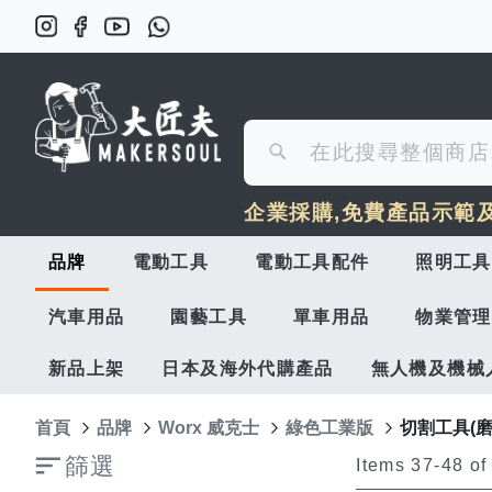
搜
搜
尋
企業採購,免費產品示範
尋
品牌
電動工具
電動工具配件
照明工具
汽車用品
園藝工具
單車用品
物業管理
新品上架
日本及海外代購產品
無人機及機械
首頁
品牌
Worx 威克士
綠色工業版
切割工具(磨
篩選
Items
37
-
48
o