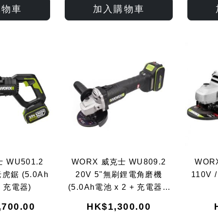
入
入
入
入
購物車
加入購物車
願
比
願
比
望
較
望
較
清
清
單
單
 WU501.2
WORX 威克士 WU809.2
WOR
鋸 (5.0Ah
20V 5"無刷鋰電角磨機
110V 
+ 充電器)
(5.0Ah電池 x 2 + 充電器 x
1)
,700.00
HK$1,300.00