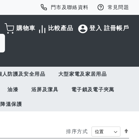
門市及聯絡資料
常見問題
購物車
比較產品
登入
註冊帳戶
個人防護及安全用品
大型家電及家居用品
油漆
浴屏及潔具
電子鎖及電子夾萬
與降溫保護
Set
排序方式
Des