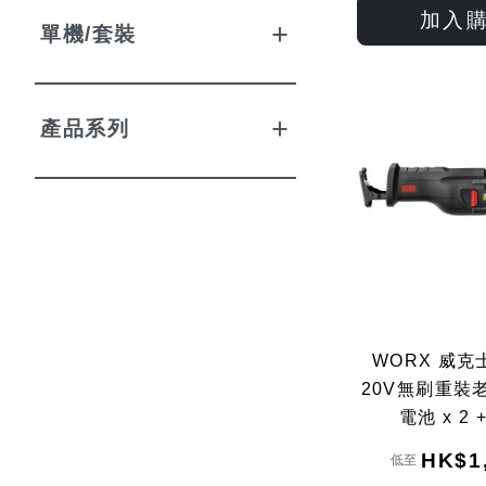
加入
單機/套裝
產品系列
WORX 威克士
20V無刷重裝老虎
電池 x 2 
HK$1
低至