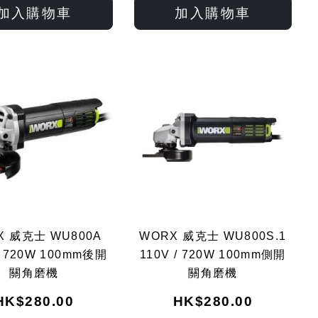
入
入
入
入
加入購物車
加入購物車
願
比
願
比
望
較
望
較
清
清
單
單
X 威克士 WU800A
WORX 威克士 WU800S.1
/ 720W 100mm後開
110V / 720W 100mm側開
關角磨機
關角磨機
HK$280.00
HK$280.00