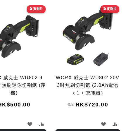
Dir
🎬 實測片
🎬 實測片
 威克士 WU802.9
WORX 威克士 WU802 20V
3吋無刷迷你切割鋸 (淨
3吋無刷切割鋸 (2.0Ah電池
機)
x 1 + 充電器)
HK$500.00
HK$720.00
低至
加
加
加
加