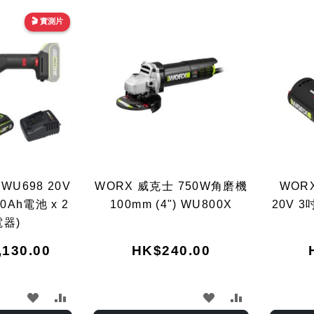
🎬 實測片
WU698 20V
WORX 威克士 750W角磨機
WORX
0Ah電池 x 2
100mm (4") WU800X
20V 
電器)
,130.00
HK$240.00
加
加
加
加