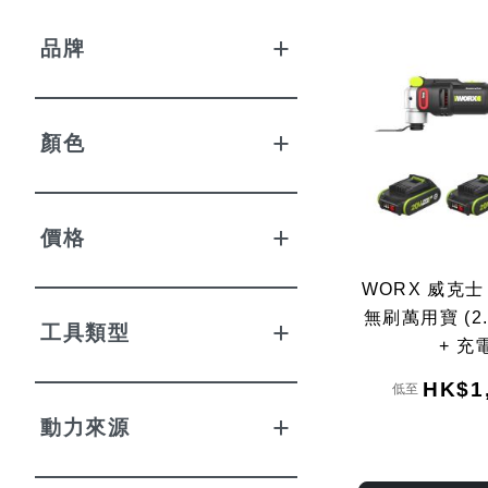
品牌
顏色
價格
WORX 威克士 
無刷萬用寶 (2.
工具類型
+ 充
HK$1
低至
動力來源