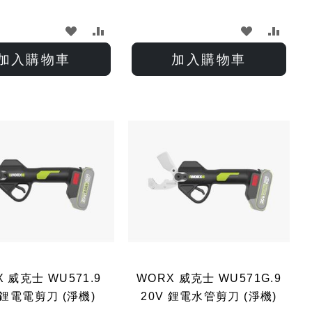
加
加
加
加
入
入
入
入
加入購物車
加入購物車
願
比
願
比
望
較
望
較
清
清
單
單
 威克士 WU571.9
WORX 威克士 WU571G.9
 鋰電電剪刀 (淨機)
20V 鋰電水管剪刀 (淨機)