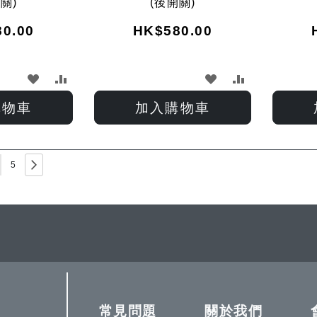
關)
(後開關)
0.00
HK$580.00
加
加
加
加
入
入
入
入
購物車
加入購物車
願
比
願
比
望
較
望
較
ou're currently reading page
Page
Page
下一步
5
清
清
單
單
常見問題
關於我們