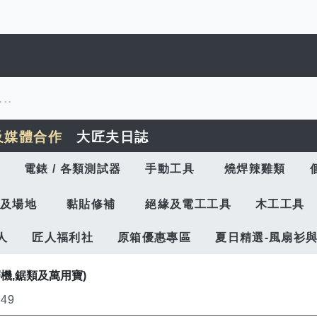
及媒體合作
大匠夫日誌
電錶 / 各類測試器
手動工具
燒焊辣雞類
及場地
黏貼修補
絕緣及電工工具
木工工具
人
匠人福利社
原箱優惠專區
夏日精選-風扇衫
機,鋸類及萬用寶)
f
49