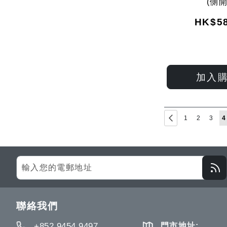
(側開
HK$58
加入
Page
Page
Previous
Page
Page
Page
Y
1
2
3
4
Sign
Up
for
Our
聯絡我們
Newsletter:
+852 9454 9497
門市地址: