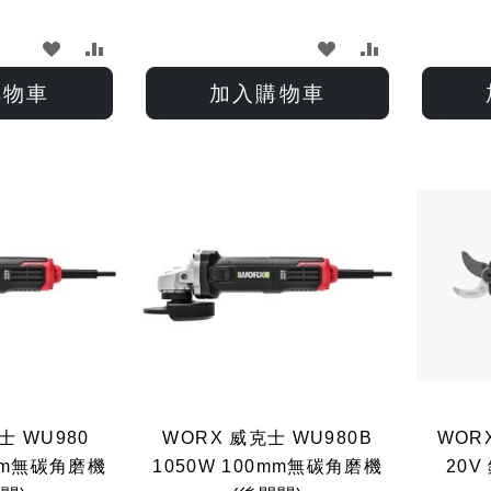
加
加
加
加
入
入
入
入
購物車
加入購物車
願
比
願
比
望
較
望
較
清
清
單
單
士 WU980
WORX 威克士 WU980B
WORX
0mm無碳角磨機
1050W 100mm無碳角磨機
20V