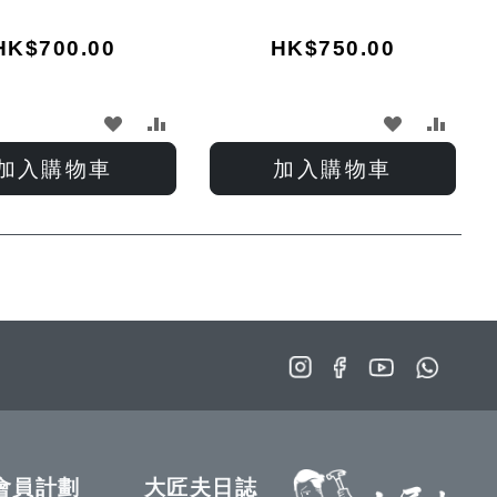
HK$700.00
HK$750.00
加
加
加
加
入
入
入
入
加入購物車
加入購物車
願
比
願
比
望
較
望
較
清
清
單
單
會員計劃
大匠夫日誌