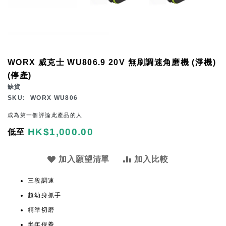
Skip
WORX 威克士 WU806.9 20V 無刷調速角磨機 (淨機)
to
(停產)
the
缺貨
beginning
SKU
WORX WU806
of
成為第一個評論此產品的人
the
HK$1,000.00
低至
images
gallery
加入願望清單
加入比較
三段調速
超幼身抓手
精準切磨
半年保養