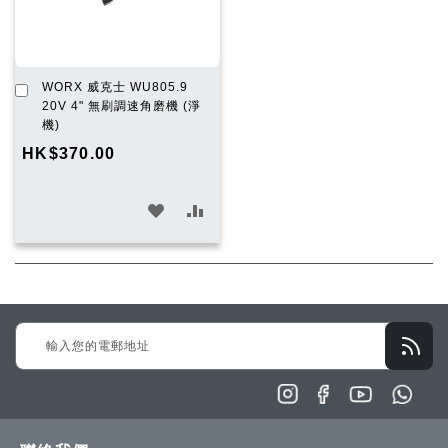
加
WORX 威克士 WU805.9
入
20V 4" 無刷調速角磨機 (淨
購
機)
物
HK$370.00
車
加
加
入
入
願
比
望
較
Sign
清
Up
單
for
Our
Newsletter: