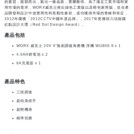
的素質，脫穎而出，殺出一條血路，實屬難得。為了滿足工業市場和家
用市場的需求，WORX威克士推出綠色工業版以及橙色家用版，並在產
品開發和設計中使實用性和美觀性兼容，成功獲得市場的青睞和肯定，
2012年榮獲「2012CCTV中國年度品牌」，2017年更獲得六項德國
紅點設計大獎（Red Dot Design Award）。
產品包括
WORX 威克士 20V 4”無刷調速角磨機 淨機 WU806.9 x 1
4.0AH鋰電池 x 2
6A充電器 x 1
產品特色
三段調速
超幼身抓手
超輕機身
精準切磨