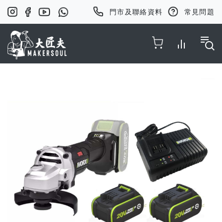
門市及聯絡資料
常見問題
Toggle Nav
Skip
to
the
end
of
the
images
gallery