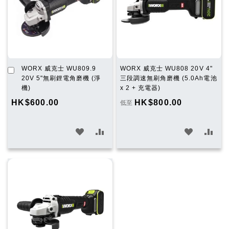
單
單
加
WORX 威克士 WU809.9
WORX 威克士 WU808 20V 4"
入
20V 5"無刷鋰電角磨機 (淨
三段調速無刷角磨機 (5.0Ah電池
購
機)
x 2 + 充電器)
物
HK$600.00
HK$800.00
低至
車
加
加
加
加
入
入
入
入
願
比
願
比
望
較
望
較
清
清
單
單