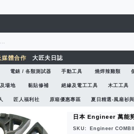
及媒體合作
大匠夫日誌
電錶 / 各類測試器
手動工具
燒焊辣雞類
及場地
黏貼修補
絕緣及電工工具
木工工具
人
匠人福利社
原箱優惠專區
夏日精選-風扇衫
日本 Engineer 萬能
SKU
Engineer COMB