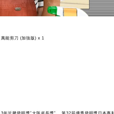
T 萬能剪刀 (加強版) x 1
013年近畿發明獎"大阪省長獎" 、第32屆優秀發明獎日本