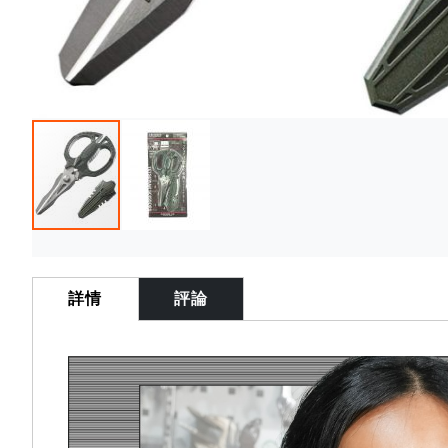
Skip
to
the
詳情
評論
beginning
of
the
images
gallery