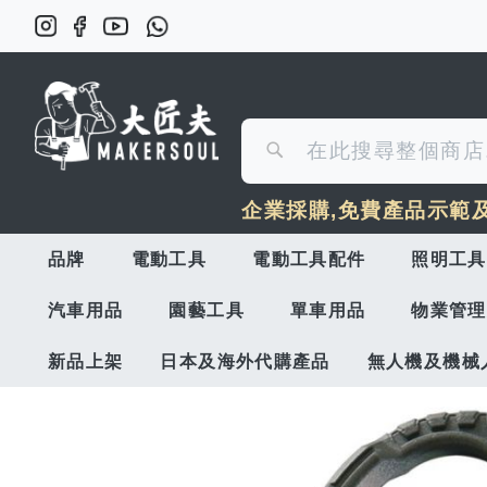
搜
搜
尋
企業採購,免費產品示範
尋
品牌
電動工具
電動工具配件
照明工具
汽車用品
園藝工具
單車用品
物業管理
新品上架
日本及海外代購產品
無人機及機械
Skip
to
the