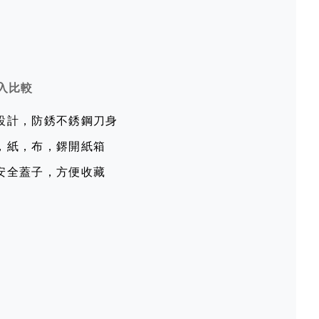
入比較
設計，防銹不銹鋼刀身
，紙，布，鎅開紙箱
安全蓋子，方便收藏