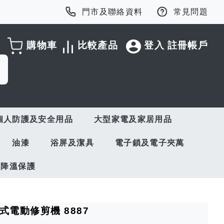
門市及聯絡資料
常見問題
購物車
比較產品
登入
註冊帳戶
個人防護及安全用品
大型家電及家居用品
油漆
浴屏及潔具
電子鎖及電子夾萬
與降溫保護
電式電動修剪機 8887