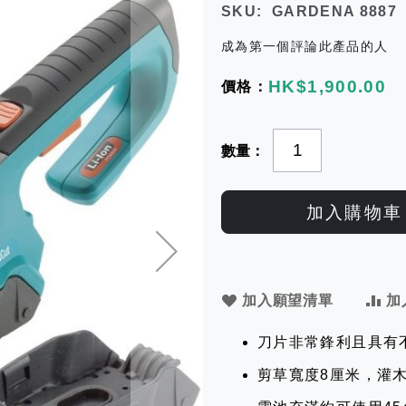
SKU
GARDENA 8887
成為第一個評論此產品的人
HK$1,900.00
數量
加入購物車
加入願望清單
加
刀片非常鋒利且具有
剪草寬度8厘米，灌木