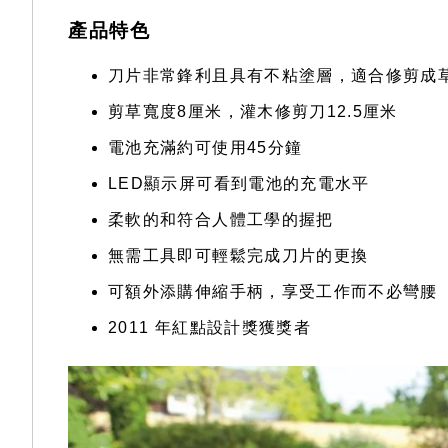
產品特色
刀片非常鋒利且具有不粘塗層，適合修剪成
剪草寬度8厘米，灌木修剪刀12.5厘米
電池充滿約可使用45分鐘
LED顯示屏可看到電池的充電水平
柔軟的和符合人體工學的握把
無需工具即可輕鬆完成刀片的更換
可額外添購伸縮手柄，享受工作而不必彎腰
2011 年紅點設計獎獲獎者