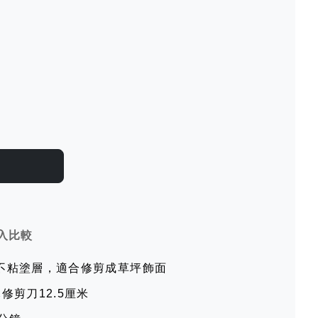
入比較
不粘塗層，適合修剪成草坪飾面
修剪刀12.5厘米