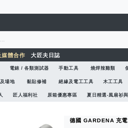
及媒體合作
大匠夫日誌
電錶 / 各類測試器
手動工具
燒焊辣雞類
及場地
黏貼修補
絕緣及電工工具
木工工具
人
匠人福利社
原箱優惠專區
夏日精選-風扇衫
德國 GARDENA 充