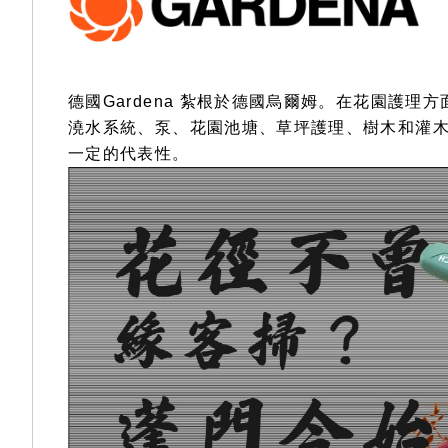
gallery
德國Gardena 紮根於德國烏爾姆。在花園護
澆水系統、泵、花園池塘、草坪護理、樹木和灌木
一定的代表性。