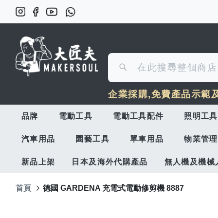
搜
搜
尋
企業採購,免費產品示範
尋
品牌
電動工具
電動工具配件
照明工具
汽車用品
園藝工具
單車用品
物業管理
新品上架
日本及海外代購產品
無人機及機械
首頁
德國 GARDENA 充電式電動修剪機 8887
Skip
to