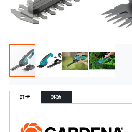
Skip
to
the
詳情
評論
beginning
of
the
images