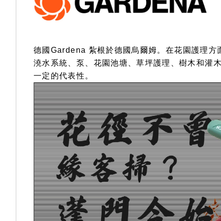
gallery
德國Gardena 紮根於德國烏爾姆。在花園護
澆水系統、泵、花園池塘、草坪護理、樹木和灌木
一定的代表性。