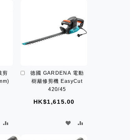
加
樹枝剪
德國 GARDENA 電動
入
mm)
樹籬修剪機 EasyCut
購
物
420/45
車
HK$1,615.00
加
加
加
加
入
入
入
入