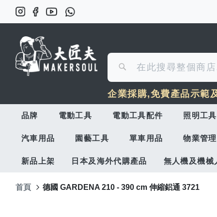
搜
搜
尋
企業採購,免費產品示範
尋
品牌
電動工具
電動工具配件
照明工具
汽車用品
園藝工具
單車用品
物業管理
新品上架
日本及海外代購產品
無人機及機械
首頁
德國 GARDENA 210 - 390 cm 伸縮鋁通 3721
Skip
to