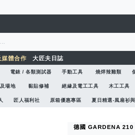
及媒體合作
大匠夫日誌
電錶 / 各類測試器
手動工具
燒焊辣雞類
及場地
黏貼修補
絕緣及電工工具
木工工具
人
匠人福利社
原箱優惠專區
夏日精選-風扇衫
德國 GARDENA 210 