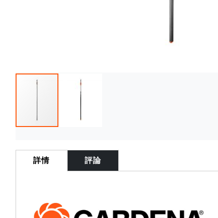
Skip
to
the
詳情
評論
beginning
of
the
images