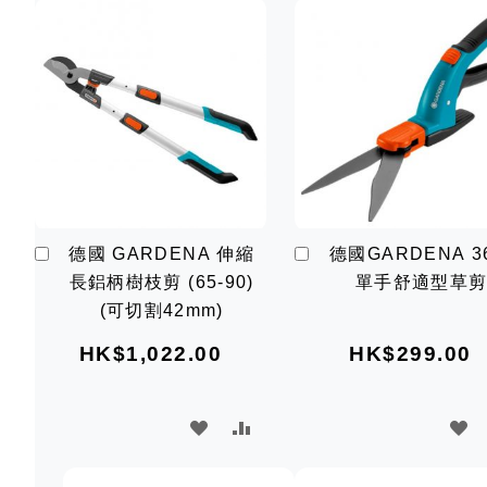
加
加
德國 GARDENA 伸縮
德國GARDENA 36
入
入
長鋁柄樹枝剪 (65-90)
單手舒適型草
購
購
物
物
(可切割42mm)
車
車
HK$1,022.00
HK$299.00
加
加
加
入
入
入