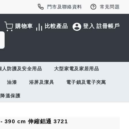
門市及聯絡資料
常見問題
購物車
比較產品
登入
註冊帳戶
個人防護及安全用品
大型家電及家居用品
油漆
浴屏及潔具
電子鎖及電子夾萬
與降溫保護
- 390 cm 伸縮鋁通 3721