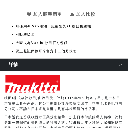
加入願望清單
加入比較
可使用40VX2電池；風量媲美AC型號集塵機
可吸塵吸水
大匠夫為Makita 牧田官方經銷
網上登記保修可享官方十二個月保養
詳情
牧田(株式会社牧田)由牧田茂三郎於1915年創立於名古屋，是一家日
本電動工具生產商。其公司總部位於愛知縣安城市，並在全球各地設有
分公司，不論在日本還是香港，均有非常可觀的市佔率。
日本近代充分吸收西方工業技術精華，加上日本傳統的職人精神，終於
走出一條獨特而舉世矚目的科技之路。牧田積百年之經驗，深知欲屹立