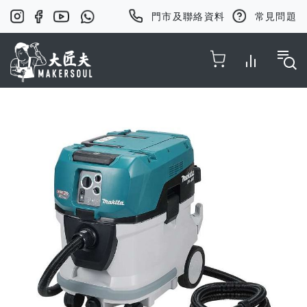
門市及聯絡資料
常見問題
Toggle Nav
Skip
to
the
end
of
the
images
gallery