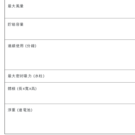
最大風量
貯箱容量
連續使用 (分鐘)
最大密封吸力 (水柱)
體積 (長x寬x高)
淨重 (連電池)