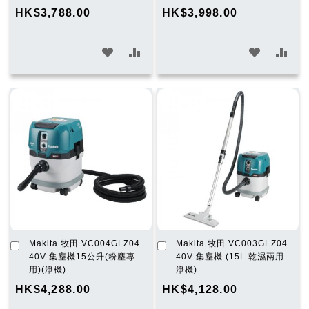
物
物
HK$3,788.00
HK$3,998.00
車
車
加
加
加
加
入
入
入
入
願
比
願
比
望
較
望
較
清
清
單
單
加
加
Makita 牧田 VC004GLZ04
Makita 牧田 VC003GLZ04
入
入
40V 集塵機15公升(粉塵專
40V 集塵機 (15L 乾濕兩用
購
購
用)(淨機)
淨機)
物
物
HK$4,288.00
HK$4,128.00
車
車