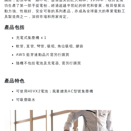
國際，必須本著一絲不苟、盡善盡美的匠人精神。1958年，牧田更成
功生產了第一部手提電刨，經過超越半世紀的研究和發展，牧田發展出
動力強、性能好、安全可靠的系列產品，亦成為全球最大的專業電動工
具製造商之一，深得市場和用家肯定。
產品包括
充電式集塵機 x 1
軟管, 直管, 彎管, 吸咀, 角位吸咀, 膠袋
AWS 藍芽連動晶片需另行購買
隨機不包括電池及充電器, 需另行購買
產品特色
可使用40VX2電池；風量媲美AC型號集塵機
可吸塵吸水