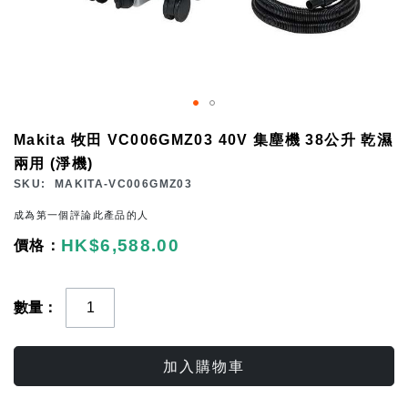
Skip
Makita 牧田 VC006GMZ03 40V 集塵機 38公升 乾濕
to
兩用 (淨機)
the
SKU
MAKITA-VC006GMZ03
beginning
成為第一個評論此產品的人
of
HK$6,588.00
the
images
gallery
數量
加入購物車