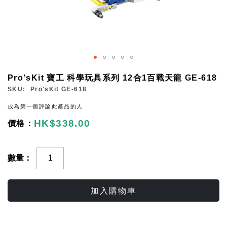
Skip
Pro'sKit 寶工 科學玩具系列 12合1百戰天龍 GE-618
to
SKU
Pro'sKit GE-618
the
成為第一個評論此產品的人
beginning
HK$338.00
of
the
images
數量
gallery
加入購物車