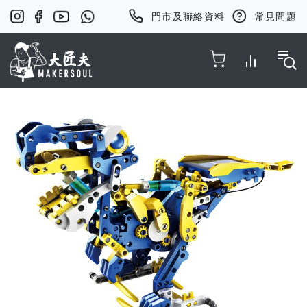
門市及聯絡資料
常見問題
Toggle Nav
Skip
to
the
end
of
the
images
gallery