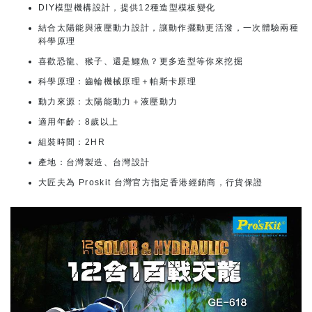
DIY模型機構設計，提供12種造型模板變化
結合太陽能與液壓動力設計，讓動作擺動更活潑，一次體驗兩種
科學原理
喜歡恐龍、猴子、還是鱷魚？更多造型等你來挖掘
科學原理：齒輪機械原理＋帕斯卡原理
動力來源：太陽能動力＋液壓動力
適用年齡：8歲以上
組裝時間：2HR
產地：台灣製造、台灣設計
大匠夫為 Proskit 台灣官方指定香港經銷商，行貨保證