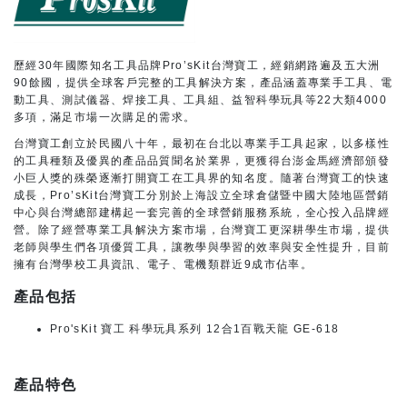
歷經30年國際知名工具品牌Pro’sKit台灣寶工，經銷網路遍及五大洲
90餘國，提供全球客戶完整的工具解決方案，產品涵蓋專業手工具、電
動工具、測試儀器、焊接工具、工具組、益智科學玩具等22大類4000
多項，滿足市場一次購足的需求。
台灣寶工創立於民國八十年，最初在台北以專業手工具起家，以多樣性
的工具種類及優異的產品品質聞名於業界，更獲得台澎金馬經濟部頒發
小巨人獎的殊榮逐漸打開寶工在工具界的知名度。隨著台灣寶工的快速
成長，Pro’sKit台灣寶工分別於上海設立全球倉儲暨中國大陸地區營銷
中心與台灣總部建構起一套完善的全球營銷服務系統，全心投入品牌經
營。除了經營專業工具解決方案市場，台灣寶工更深耕學生市場，提供
老師與學生們各項優質工具，讓教學與學習的效率與安全性提升，目前
擁有台灣學校工具資訊、電子、電機類群近9成市佔率。
產品包括
Pro'sKit 寶工 科學玩具系列 12合1百戰天龍 GE-618
產品特色