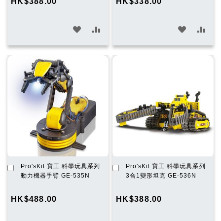
HK$388.00
HK$338.00
車
車
加
加
加
加
入
入
入
入
願
比
願
比
望
較
望
較
清
清
單
單
加
加
Pro'sKit 寶工 科學玩具系列
Pro'sKit 寶工 科學玩具系列
入
入
動力機器手臂 GE-535N
3合1變形坦克 GE-536N
購
購
物
物
HK$488.00
HK$388.00
車
車